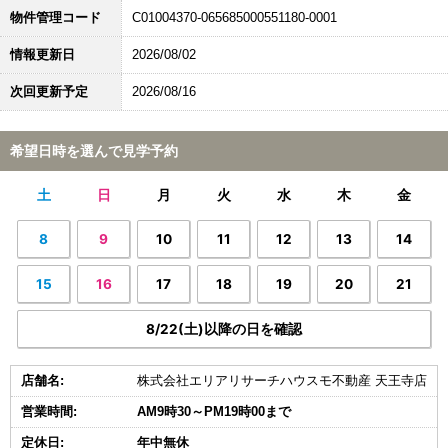
物件管理コード
C01004370-065685000551180-0001
情報更新日
2026/08/02
次回更新予定
2026/08/16
希望日時を選んで見学予約
土
日
月
火
水
木
金
8
9
10
11
12
13
14
15
16
17
18
19
20
21
8/22(土)以降の日を確認
店舗名:
株式会社エリアリサーチハウスモ不動産 天王寺店
営業時間:
AM9時30～PM19時00まで
定休日:
年中無休