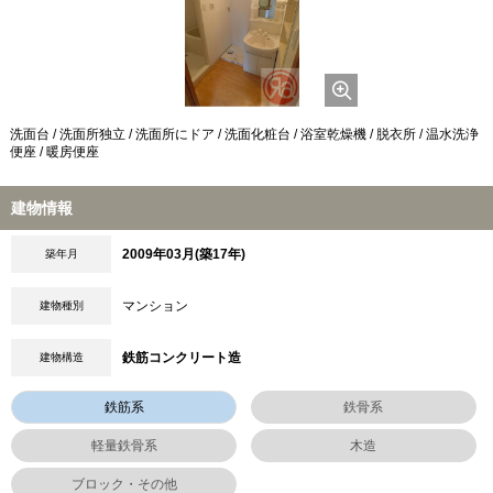
洗面台 / 洗面所独立 / 洗面所にドア / 洗面化粧台 / 浴室乾燥機 / 脱衣所 / 温水洗浄
便座 / 暖房便座
建物情報
2009年03月(築17年)
築年月
マンション
建物種別
鉄筋コンクリート造
建物構造
鉄筋系
鉄骨系
軽量鉄骨系
木造
ブロック・その他