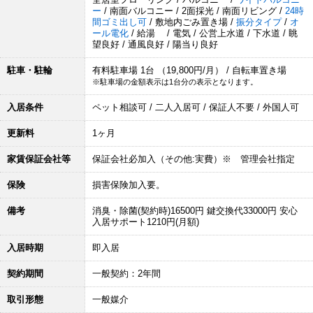
ー
/ 南面バルコニー / 2面採光 / 南面リビング /
24時
間ゴミ出し可
/ 敷地内ごみ置き場 /
振分タイプ
/
オ
ール電化
/ 給湯 / 電気 / 公営上水道 / 下水道 / 眺
望良好 / 通風良好 / 陽当り良好
駐車・駐輪
有料駐車場 1台 （19,800円/月） / 自転車置き場
※駐車場の金額表示は1台分の表示となります。
入居条件
ペット相談可 / 二人入居可 / 保証人不要 / 外国人可
更新料
1ヶ月
家賃保証会社等
保証会社必加入（その他:実費）※ 管理会社指定
保険
損害保険加入要。
備考
消臭・除菌(契約時)16500円 鍵交換代33000円 安心
入居サポート1210円(月額)
入居時期
即入居
契約期間
一般契約：2年間
取引形態
一般媒介