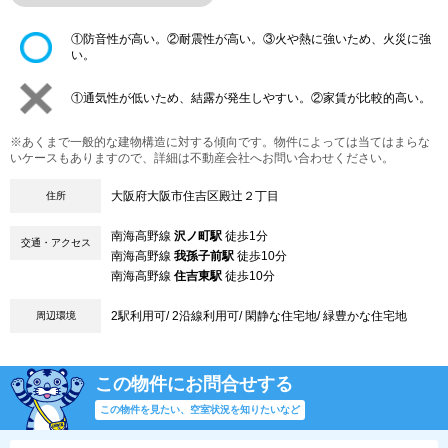
①防音性が高い。②耐震性が高い。③火や熱に強いため、火災に強
い。
①通気性が低いため、結露が発生しやすい。②家賃が比較的高い。
※あくまで一般的な建物構造に対する傾向です。物件によっては当てはまらな
いケースもありますので、詳細は不動産会社へお問い合わせください。
大阪府大阪市住吉区殿辻２丁目
住所
南海高野線
沢ノ町駅
徒歩1分
交通・アクセス
南海高野線
我孫子前駅
徒歩10分
南海高野線
住吉東駅
徒歩10分
2駅利用可/ 2沿線利用可/ 閑静な住宅地/ 緑豊かな住宅地
周辺環境
この物件にお問合せする
この物件を見たい、空室状況を知りたいなど