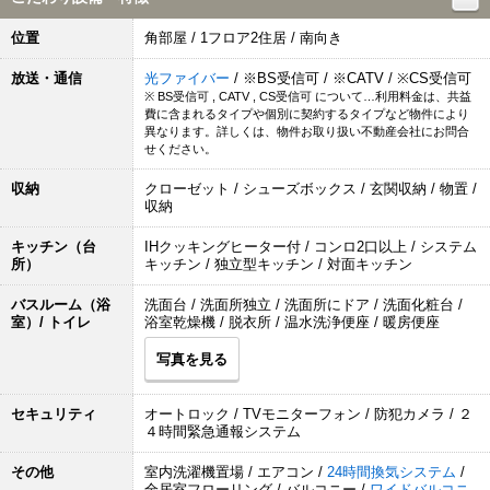
位置
角部屋 / 1フロア2住居 / 南向き
放送・通信
光ファイバー
/ ※BS受信可 / ※CATV / ※CS受信可
※ BS受信可 , CATV , CS受信可 について…利用料金は、共益
費に含まれるタイプや個別に契約するタイプなど物件により
異なります。詳しくは、物件お取り扱い不動産会社にお問合
せください。
収納
クローゼット / シューズボックス / 玄関収納 / 物置 /
収納
キッチン（台
IHクッキングヒーター付 / コンロ2口以上 / システム
所）
キッチン / 独立型キッチン / 対面キッチン
バスルーム（浴
洗面台 / 洗面所独立 / 洗面所にドア / 洗面化粧台 /
室）/ トイレ
浴室乾燥機 / 脱衣所 / 温水洗浄便座 / 暖房便座
写真を見る
セキュリティ
オートロック / TVモニターフォン / 防犯カメラ / ２
４時間緊急通報システム
その他
室内洗濯機置場 / エアコン /
24時間換気システム
/
全居室フローリング / バルコニー /
ワイドバルコニ