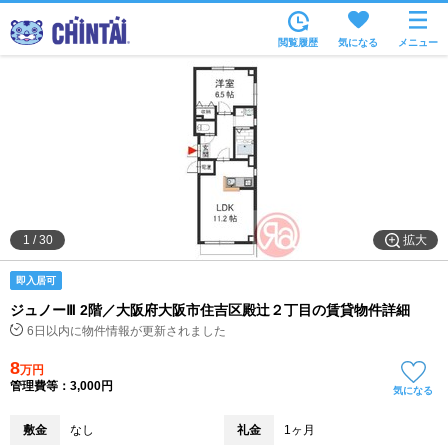
お部屋を探す
閲覧履歴
気になる
メニュー
沿線・駅から
住所から
家賃相場から
通勤通学時間から
物件特集から
拡大
1
/
30
不動産会社から
即入居可
TOP
ジュノーⅢ 2階／大阪府大阪市住吉区殿辻２丁目の賃貸物件詳細
6日以内に物件情報が更新されました
8
万円
管理費等：3,000円
気になる
敷金
なし
礼金
1ヶ月