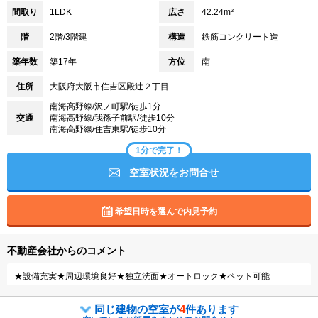
間取り
1LDK
広さ
42.24m²
階
2階/3階建
構造
鉄筋コンクリート造
築年数
築17年
方位
南
住所
大阪府大阪市住吉区殿辻２丁目
南海高野線/沢ノ町駅/徒歩1分
交通
南海高野線/我孫子前駅/徒歩10分
南海高野線/住吉東駅/徒歩10分
1分で完了！
空室状況をお問合せ
希望日時を選んで内見予約
不動産会社からのコメント
★設備充実★周辺環境良好★独立洗面★オートロック★ペット可能
同じ建物の空室が
4
件あります