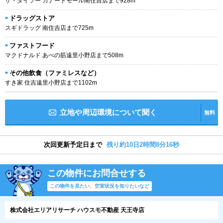
ザ・ダイソー カナートモール南住吉店まで928m
ドラッグストア
スギドラッグ 南住吉店まで725m
ファストフード
マクドナルド あべの筋遠里小野店まで508m
その他飲食（ファミレスなど）
すき家 住吉遠里小野店まで1102m
立地や周辺環境について聞く
無料
次回更新予定日まで
残り約10日2時間8分16秒
この物件にお問合せする
この物件を見たい、空室状況を知りたいなど
株式会社エリアリサーチ ハウスモ不動産 天王寺店