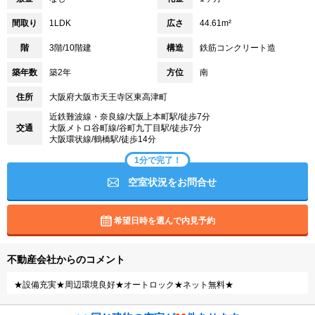
間取り
1LDK
広さ
44.61m²
階
3階/10階建
構造
鉄筋コンクリート造
築年数
築2年
方位
南
住所
大阪府大阪市天王寺区東高津町
近鉄難波線・奈良線/大阪上本町駅/徒歩7分
交通
大阪メトロ谷町線/谷町九丁目駅/徒歩7分
大阪環状線/鶴橋駅/徒歩14分
1分で完了！
空室状況をお問合せ
希望日時を選んで内見予約
不動産会社からのコメント
★設備充実★周辺環境良好★オートロック★ネット無料★