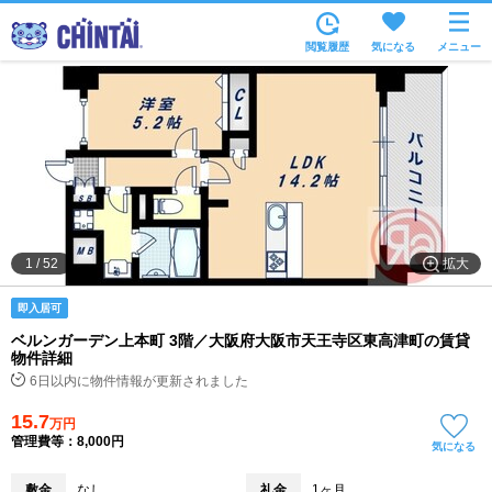
お部屋を探す
閲覧履歴
気になる
メニュー
沿線・駅から
住所から
家賃相場から
通勤通学時間から
物件特集から
拡大
1
/
52
不動産会社から
即入居可
TOP
ベルンガーデン上本町 3階／大阪府大阪市天王寺区東高津町の賃貸
物件詳細
6日以内に物件情報が更新されました
15.7
万円
管理費等：8,000円
気になる
敷金
なし
礼金
1ヶ月