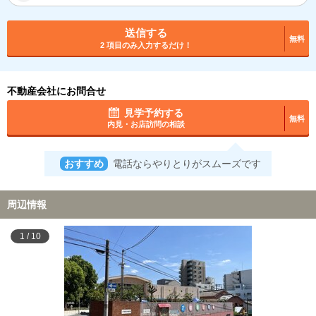
送信する
無料
2 項目のみ入力するだけ！
不動産会社にお問合せ
見学予約する
無料
内見・お店訪問の相談
おすすめ
電話ならやりとりがスムーズです
周辺情報
1
/
10