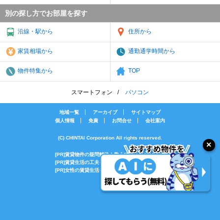
別の探し方でお部屋を探す
沿線・駅から
住所から
家賃相場から
通勤通学時間から
物件特集から
TOP
スマートフォン
パソコン
地域一覧
アーカイブ
サイトマップ
個人情報
免責
お問合せ
会社案内
(C) CHINTAI Corporation All rights reserved.
[PR]賃貸物件の疑問解決！教えてエイブルAGENT
[PR]賃貸生活の工夫を紹介！CHINTAI情報局
[PR]女性の賃貸生活を応援！Woman.CHINTAI