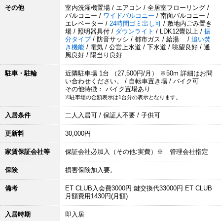
その他
室内洗濯機置場 / エアコン / 全居室フローリング /
バルコニー /
ワイドバルコニー
/ 南面バルコニー /
エレベーター /
24時間ゴミ出し可
/ 敷地内ごみ置き
場 / 照明器具付 /
ダウンライト
/ LDK12畳以上 /
振
分タイプ
/ 防音サッシ / 都市ガス / 給湯 /
追い焚
き機能
/ 電気 / 公営上水道 / 下水道 / 眺望良好 / 通
風良好 / 陽当り良好
駐車・駐輪
近隣駐車場 1台 （27,500円/月） ※50m 詳細はお問
い合わせください。 / 自転車置き場 / バイク可
その他特徴： バイク置場あり
※駐車場の金額表示は1台分の表示となります。
入居条件
二人入居可 / 保証人不要 / 子供可
更新料
30,000円
家賃保証会社等
保証会社必加入（その他:実費）※ 管理会社指定
保険
損害保険加入要。
備考
ET CLUB入会費3000円 鍵交換代33000円 ET CLUB
月額費用1430円(月額)
入居時期
即入居