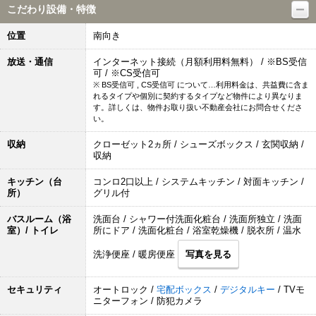
こだわり設備・特徴
位置
南向き
放送・通信
インターネット接続（月額利用料無料） / ※BS受信
可 / ※CS受信可
※ BS受信可 , CS受信可 について…利用料金は、共益費に含ま
れるタイプや個別に契約するタイプなど物件により異なりま
す。詳しくは、物件お取り扱い不動産会社にお問合せくださ
い。
収納
クローゼット2ヵ所 / シューズボックス / 玄関収納 /
収納
キッチン（台
コンロ2口以上 / システムキッチン / 対面キッチン /
所）
グリル付
バスルーム（浴
洗面台 / シャワー付洗面化粧台 / 洗面所独立 / 洗面
室）/ トイレ
所にドア / 洗面化粧台 / 浴室乾燥機 / 脱衣所 / 温水
洗浄便座 / 暖房便座
写真を見る
セキュリティ
オートロック /
宅配ボックス
/
デジタルキー
/ TVモ
ニターフォン / 防犯カメラ