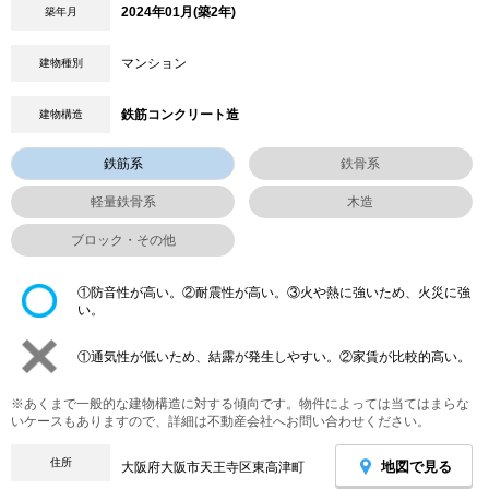
2024年01月(築2年)
築年月
マンション
建物種別
鉄筋コンクリート造
建物構造
鉄筋系
鉄骨系
軽量鉄骨系
木造
ブロック・その他
①防音性が高い。②耐震性が高い。③火や熱に強いため、火災に強
い。
①通気性が低いため、結露が発生しやすい。②家賃が比較的高い。
※あくまで一般的な建物構造に対する傾向です。物件によっては当てはまらな
いケースもありますので、詳細は不動産会社へお問い合わせください。
住所
地図で見る
大阪府大阪市天王寺区東高津町