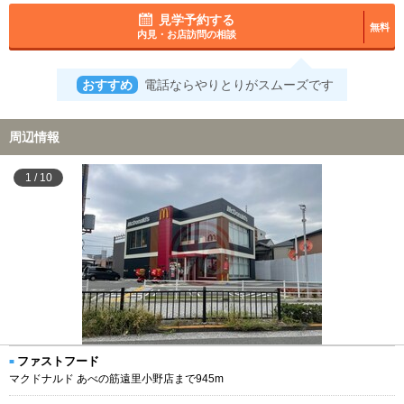
見学予約する
無料
内見・お店訪問の相談
おすすめ
電話ならやりとりがスムーズです
周辺情報
1
/
10
ファストフード
マクドナルド あべの筋遠里小野店まで945m