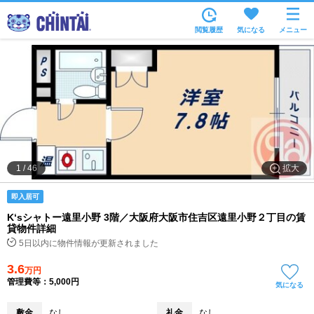
お部屋を探す
閲覧履歴
気になる
メニュー
沿線・駅から
住所から
家賃相場から
通勤通学時間から
物件特集から
拡大
1
/
46
不動産会社から
即入居可
TOP
K‘sシャトー遠里小野 3階／大阪府大阪市住吉区遠里小野２丁目の賃
貸物件詳細
5日以内に物件情報が更新されました
3.6
万円
管理費等：5,000円
気になる
敷金
なし
礼金
なし