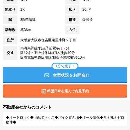
間取り
1K
広さ
20m²
階
3階/5階建
構造
鉄骨造
築年数
築36年
方位
住所
大阪府大阪市住吉区遠里小野２丁目
南海高野線/我孫子前駅/徒歩7分
交通
阪和線・羽衣線/杉本町駅/徒歩10分
阪堺電気軌道阪堺線/我孫子道駅/徒歩10分
1分で完了！
空室状況をお問合せ
希望日時を選んで内見予約
不動産会社からのコメント
◆オートロック◆宅配ボックス◆バイク置き場◆オール電化◆敷金礼金ゼロ
物件◆