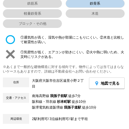
鉄筋系
鉄骨系
軽量鉄骨系
木造
ブロック・その他
①通気性が高く、湿気や熱が部屋にこもりにくい。②木造と比較し
て耐震性が高い。
①気密性が低く、エアコンが効きにくい。②火や熱に弱いため、火
災時にリスクがある。
※あくまで一般的な建物構造に対する傾向です。物件によっては当てはまらな
いケースもありますので、詳細は不動産会社へお問い合わせください。
大阪府大阪市住吉区遠里小野２丁
住所
地図で見る
目
南海高野線
我孫子前駅
徒歩7分
交通・アクセス
阪和線・羽衣線
杉本町駅
徒歩10分
阪堺電気軌道阪堺線
我孫子道駅
徒歩10分
2駅利用可/ 3沿線利用可/ 駅まで平坦
周辺環境