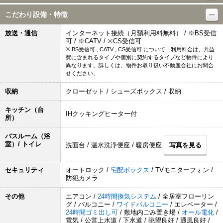
こだわり設備・特徴
放送・通信
インターネット接続（月額利用料無料） / ※BS受信
可 / ※CATV / ※CS受信可
※ BS受信可 , CATV , CS受信可 について…利用料金は、共益
費に含まれるタイプや個別に契約するタイプなど物件により
異なります。詳しくは、物件お取り扱い不動産会社にお問合
せください。
収納
クローゼット / シューズボックス / 収納
キッチン（台
IHクッキングヒーター付
所）
バスルーム（浴
室）/ トイレ
洗面台 / 温水洗浄便座 / 暖房便座
写真を見る
セキュリティ
オートロック /
宅配ボックス
/ TVモニターフォン /
防犯カメラ
その他
エアコン /
24時間換気システム
/ 全居室フローリン
グ / バルコニー /
ワイドバルコニー
/ エレベーター /
24時間ゴミ出し可
/ 敷地内ごみ置き場 /
オール電化
/
電気 / 公営上水道 / 下水道 / 眺望良好 / 通風良好 /