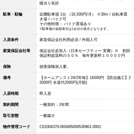
陽当り良好
駐車・駐輪
近隣駐車場 1台 （16,500円/月） ※30m / 自転車置
き場 / バイク可
その他特徴： バイク置場あり
※駐車場の金額表示は1台分の表示となります。
入居条件
家賃保証会社利用必須 / 外国人可
家賃保証会社等
保証会社必加入（日本セーフティー:実費）※ 初回
保証料総賃料の５０％ 毎年更新料１００００円
保険
損害保険加入要。
備考
【ホームアシスト24/2年毎】16500円 【防虫施工】2
2000円 水道代2000円(月額)
入居時期
即入居
契約期間
一般契約：2年間
取引形態
一般媒介
物件管理コード
C01004370-065685000530961-0001