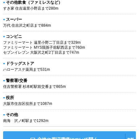
その他飲食（ファミレスなど）
すき家 住吉遠里小野店まで280m
スーパー
万代 住吉沢之町店まで884m
コンビニ
ファミリーマート 遠里小野二丁目店まで329m
ファミリーマート MYS我孫子前駅西店まで760m
セブンイレブン 大阪沢之町2丁目店まで747m
ドラッグストア
ハローアステ薬局まで531m
警察署/交番
住吉警察署 杉本町駅前交番まで865m
役所
大阪市住吉区役所まで1087m
その他
南海 沢ノ町駅まで1292m