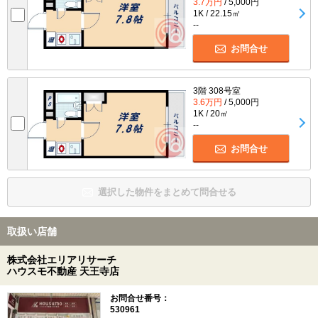
3.7万円
/ 5,000円
1K / 22.15㎡
--
お問合せ
3階 308号室
3.6万円
/ 5,000円
1K / 20㎡
--
お問合せ
選択した物件をまとめて問合せる
取扱い店舗
株式会社エリアリサーチ
ハウスモ不動産 天王寺店
お問合せ番号：
530961