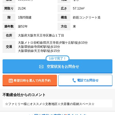
間取り
2LDK
広さ
57.12m²
階
1階/5階建
構造
鉄筋コンクリート造
築年数
築52年
方位
東
住所
大阪府大阪市天王寺区勝山１丁目
大阪メトロ谷町線/四天王寺前夕陽ケ丘駅/徒歩10分
交通
大阪環状線/寺田町駅/徒歩10分
大阪環状線/天王寺駅/徒歩15分
1分で完了！
空室状況をお問合せ
電話でお問合せ
希望日時を選んで内見予約
不動産会社からのコメント
☆ファミリー様にオススメ☆文教地区☆大容量の収納スペース☆