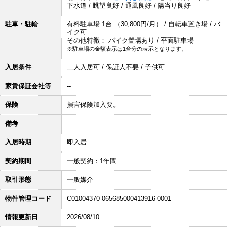
下水道 / 眺望良好 / 通風良好 / 陽当り良好
駐車・駐輪
有料駐車場 1台 （30,800円/月） / 自転車置き場 / バ
イク可
その他特徴： バイク置場あり / 平面駐車場
※駐車場の金額表示は1台分の表示となります。
入居条件
二人入居可 / 保証人不要 / 子供可
家賃保証会社等
--
保険
損害保険加入要。
備考
入居時期
即入居
契約期間
一般契約：1年間
取引形態
一般媒介
物件管理コード
C01004370-065685000413916-0001
情報更新日
2026/08/10