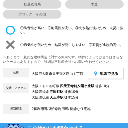
軽量鉄骨系
木造
ブロック・その他
①防音性が高い。②耐震性が高い。③火や熱に強いため、火災に強
い。
①通気性が低いため、結露が発生しやすい。②家賃が比較的高い。
※あくまで一般的な建物構造に対する傾向です。物件によっては当てはまらな
いケースもありますので、詳細は不動産会社へお問い合わせください。
住所
地図で見る
大阪府大阪市天王寺区勝山１丁目
大阪メトロ谷町線
四天王寺前夕陽ケ丘駅
徒歩10分
交通・アクセス
大阪環状線
寺田町駅
徒歩10分
大阪環状線
天王寺駅
徒歩15分
2駅利用可/ 3沿線利用可/ 閑静な住宅地
周辺環境