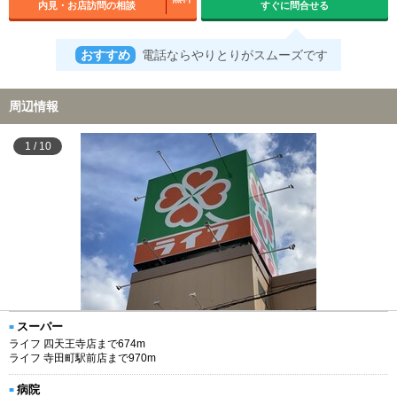
内見・お店訪問の相談
すぐに問合せる
おすすめ
電話ならやりとりがスムーズです
周辺情報
1
/
10
スーパー
ライフ 四天王寺店まで674m
ライフ 寺田町駅前店まで970m
病院