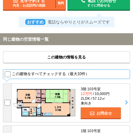
見学予約する
電話でお問合せ
無料
内見・お店訪問の相談
すぐに問合せる
おすすめ
電話ならやりとりがスムーズです
同じ建物の空室情報一覧
この建物の情報を見る
この建物をすべてチェックする（最大10件）
3階 103号室
12万円
/ 10,000円
2LDK / 57.12㎡
東向き
お問合せ
1階 103号室