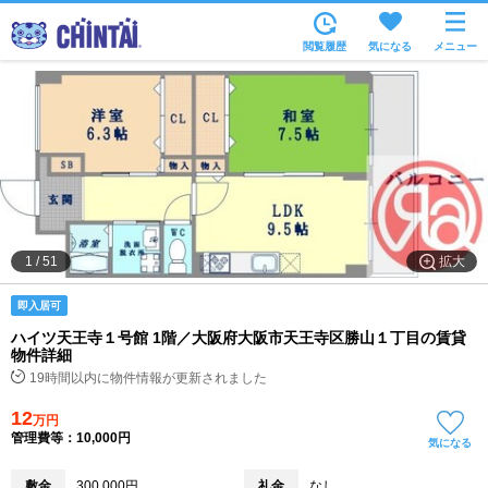
お部屋を探す
閲覧履歴
気になる
メニュー
沿線・駅から
住所から
家賃相場から
通勤通学時間から
物件特集から
拡大
1
/
51
不動産会社から
即入居可
TOP
ハイツ天王寺１号館 1階／大阪府大阪市天王寺区勝山１丁目の賃貸
物件詳細
19時間以内に物件情報が更新されました
12
万円
管理費等：10,000円
気になる
敷金
300,000円
礼金
なし