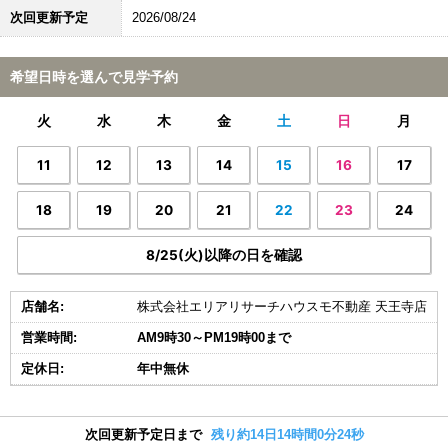
次回更新予定
2026/08/24
希望日時を選んで見学予約
火
水
木
金
土
日
月
11
12
13
14
15
16
17
18
19
20
21
22
23
24
8/25(火)以降の日を確認
店舗名:
株式会社エリアリサーチハウスモ不動産 天王寺店
営業時間:
AM9時30～PM19時00まで
定休日:
年中無休
次回更新予定日まで
残り約14日14時間0分24秒