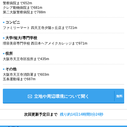
警察病院まで652m
クレア動物病院まで681m
第二大阪警察病院まで788m
コンビニ
ファミリーマート 四天王寺夕陽ヶ丘店まで721m
大学/短大/専門学校
理容美容専門学校 西日本ヘアメイクカレッジまで971m
役所
大阪市天王寺区役所まで435m
その他
大阪市天王寺消防署まで603m
五条運動場まで687m
立地や周辺環境について聞く
無料
次回更新予定日まで
残り約14日14時間0分24秒