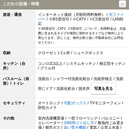
こだわり設備・特徴
放送・通信
インターネット接続（月額利用料無料） /
光ファイ
バー
/ ※BS受信可 / ※CATV / ※CS受信可 / LAN対
応
※ BS受信可 , CATV , CS受信可 , について…利用料金は、共益
費に含まれるタイプや個別に契約するタイプなど物件により
異なります。詳しくは、物件お取り扱い不動産会社にお問合
せください。
収納
クローゼット2ヵ所 / シューズボックス
キッチン（台
コンロ2口以上 / システムキッチン / 独立型キッチン
所）
/ グリル付
バスルーム（浴
洗面台 / シャワー付洗面化粧台 / 洗面所独立 / 洗面
室）/ トイレ
所にドア / 洗面化粧台 / 脱衣所
写真を見る
セキュリティ
オートロック /
宅配ボックス
/ TVモニターフォン /
防犯カメラ
その他
室内洗濯機置場 / 一部フローリング / バルコニー /
エレベーター /
24時間ゴミ出し可
/ 敷地内ごみ置き
場 / 都市ガス /
追い焚き機能
/ 電気 / 公営上水道 /