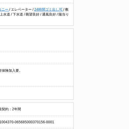
コニー
/
エレベーター
/
24時間ゴミ出し可
/
敷
営上水道
/
下水道
/
眺望良好
/
通風良好
/
陽当り
害保険加入要。
般契約：2年間
1004370-065685000370156-0001