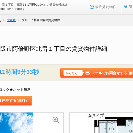
畠１丁目（家賃13.1万円/2LDK）の賃貸物件詳細
最近見た物件
気
0003701560001）
区
北畠駅
ブルーノ北畠 3階の賃貸物件
大阪市阿倍野区北畠１丁目の賃貸物件詳細
11時間9分31秒
メールでお問合せする
（無
かんたん！
ロック★ネット無料
内見する
（無料）