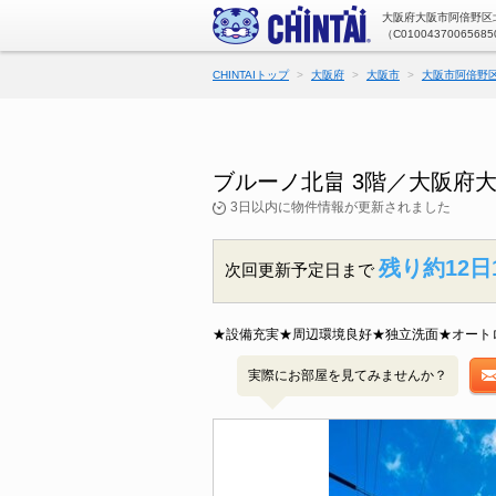
大阪府大阪市阿倍野区北
（C01004370065685
CHINTAIトップ
大阪府
大阪市
大阪市阿倍野
ブルーノ北畠 3階／大阪府
3日以内に物件情報が更新されました
残り約12日
次回更新予定日まで
★設備充実★周辺環境良好★独立洗面★オート
実際にお部屋を見てみませんか？