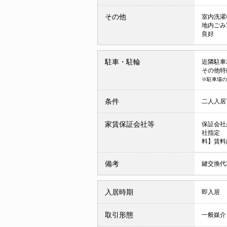
その他
室内洗濯
地内ごみ
良好
駐車・駐輪
近隣駐車場 
その他特
※駐車場の
条件
二人入
家賃保証会社等
保証会社
社指定 
料】賃料
備考
鍵交換代3
入居時期
即入居
取引形態
一般媒介