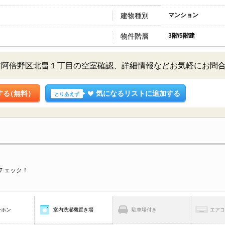
建物種別
マンション
物件階層
3階/5階建
市阿倍野区北畠１丁目の空室確認、詳細情報などお気軽にお問
する
（無料）
気になるリストに追加する
とりあえず
チェック！
ーホン
室内洗濯機置き場
駐車場付き
エア