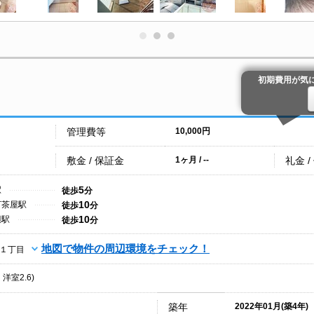
初期費用が気
管理費等
10,000円
敷金 / 保証金
礼金 /
1ヶ月 / --
5
駅
徒歩
分
10
下茶屋駅
徒歩
分
10
辺駅
徒歩
分
地図で物件の周辺環境をチェック！
１丁目
・洋室2.6)
築年
2022年01月(築4年)