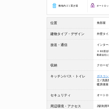
敷地内ゴミ置き場
オートロッ
位置
角部屋
建物タイプ・デザイン
外壁タイ
放送・通信
インター
※ BS受
動産会社に
収納
クローゼ
キッチン/バス・トイレ
ガスコン
立
/
洗面
暖房便座
セキュリティ
オートロ
周辺環境・アクセス
2駅利用