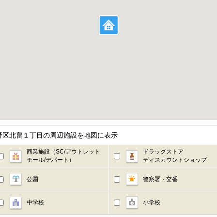
野区北畠１丁目の周辺施設を地図に表示
商業施設（SC/アウトレット
ドラッグストア
モール/デパート）
ディスカウントショップ
公園
警察署・交番
中学校
小学校