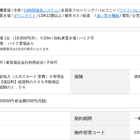
機置場
/
冷房
/
24時間換気システム
/
全居室フローリング
/
バルコニー
/
ワイドバル
置き場
/
ダウンライト
/
LDK12畳以上
/
都市ガス
/
給湯
/
追い焚き機能
/
電気
/
公
1台 （19,800円/月） ※20m /
自転車置き場
/
バイク可
徴：
バイク置場あり
金額表示は1台分の表示となります。
居可
/
家賃保証会社利用必須
/
子供可
保険
必加入（エポスカード:実費）※管理会
損
【保証料】総賃料の５０％月額保証
総額の１．５％
3000円 町会費200円(月額)
契約期間
一
物件管理コード
C0