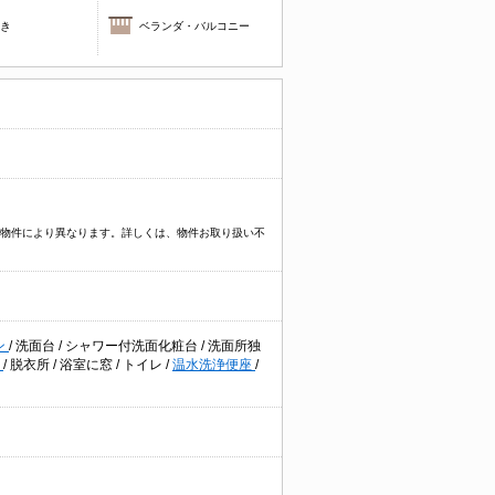
焚き
ベランダ・バルコニー
プなど物件により異なります。詳しくは、物件お取り扱い不
ン
/
洗面台
/
シャワー付洗面化粧台
/
洗面所独
機
/
脱衣所
/
浴室に窓
/
トイレ
/
温水洗浄便座
/