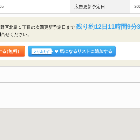
広告更新予定日
05
20
残り約12日11時間9分
倍野区北畠１丁目の
次回更新予定日まで
問合せください。
する
（無料）
気になるリストに追加する
とりあえず