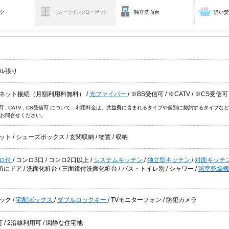
ク
ウォークインクローゼット
独立洗面台
追い
ル張り
ネット接続（月額利用料無料）
/
光ファイバー
/
※BS受信可
/
※CATV
/
※CS受信可
信可 , CATV , CS受信可 について…利用料金は、共益費に含まれるタイプや個別に契約するタイ
お問合せください。
ット
/
シューズボックス
/
玄関収納
/
物置
/
収納
ロ付
/
コンロ3口
/
コンロ2口以上
/
システムキッチン
/
独立型キッチン
/
対面キッチ
所にドア
/
洗面化粧台
/
三面鏡付洗面化粧台
/
バス・トイレ別
/
シャワー
/
浴室乾燥
ック
/
宅配ボックス
/
ダブルロックキー
/
TVモニターフォン
/
防犯カメラ
可
/
2沿線利用可
/
閑静な住宅地