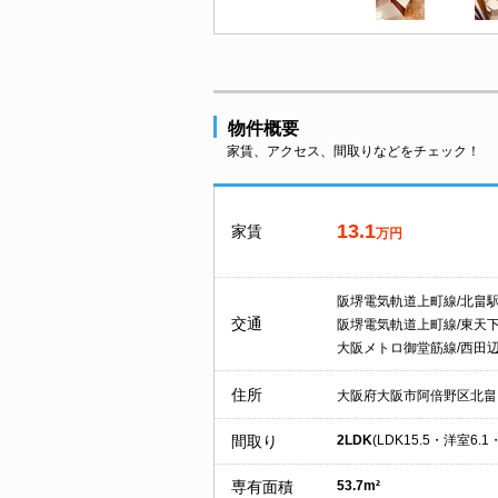
物件概要
家賃、アクセス、間取りなどをチェック！
13.1
家賃
万円
阪堺電気軌道上町線/北畠
交通
阪堺電気軌道上町線/東天
大阪メトロ御堂筋線/西田
住所
大阪府大阪市阿倍野区北畠
間取り
2LDK
(LDK15.5・洋室6.1
専有面積
53.7m²