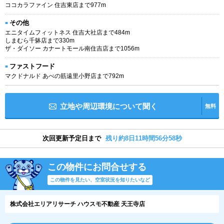
ココカラファイン 住吉東店まで977m
その他
エニタイムフィットネス 住吉大社店まで484m
しまむら千躰店まで330m
ザ・ダイソー カナートモール南住吉店まで1056m
ファストフード
マクドナルド あべの筋遠里小野店まで792m
立地や周辺環境について聞く
無料
次回更新予定日まで
残り約8日11時間56分57秒
この物件にお問合せする
この物件を見たい、空室状況を知りたいなど
株式会社エリアリサーチ ハウスモ不動産 天王寺店