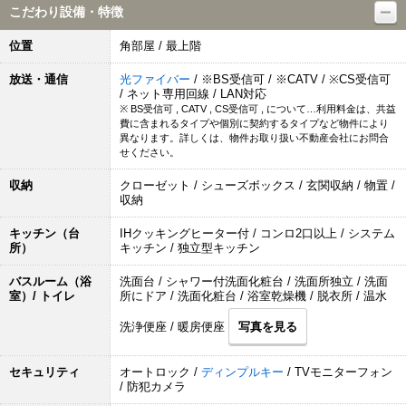
こだわり設備・特徴
位置
角部屋 / 最上階
放送・通信
光ファイバー
/ ※BS受信可 / ※CATV / ※CS受信可
/ ネット専用回線 / LAN対応
※ BS受信可 , CATV , CS受信可 , について…利用料金は、共益
費に含まれるタイプや個別に契約するタイプなど物件により
異なります。詳しくは、物件お取り扱い不動産会社にお問合
せください。
収納
クローゼット / シューズボックス / 玄関収納 / 物置 /
収納
キッチン（台
IHクッキングヒーター付 / コンロ2口以上 / システム
所）
キッチン / 独立型キッチン
バスルーム（浴
洗面台 / シャワー付洗面化粧台 / 洗面所独立 / 洗面
室）/ トイレ
所にドア / 洗面化粧台 / 浴室乾燥機 / 脱衣所 / 温水
洗浄便座 / 暖房便座
写真を見る
セキュリティ
オートロック /
ディンプルキー
/ TVモニターフォン
/ 防犯カメラ