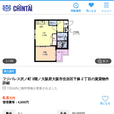
お部屋を探す
閲覧履歴
気になる
メニュー
沿線・駅から
住所から
家賃相場から
通勤通学時間から
物件特集から
拡大
1
/
46
不動産会社から
即入居可
TOP
フジパレス沢ノ町 3階／大阪府大阪市住吉区千躰２丁目の賃貸物件
詳細
7日以内に物件情報が更新されました
6.6
万円
管理費等：4,600円
気になる
敷金
なし
礼金
60,000円