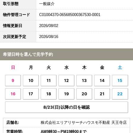
取引形態
一般媒介
物件管理コード
C01004370-065685000367530-0001
情報更新日
2026/08/02
次回更新予定
2026/08/16
希望日時を選んで見学予約
日
月
火
水
木
金
土
9
10
11
12
13
14
15
16
17
18
19
20
21
22
8/23(日)以降の日を確認
店舗名:
株式会社エリアリサーチハウスモ不動産 天王寺店
営業時間:
AM9時30～PM19時00まで