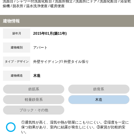
洗面台 / シャワー付洗面化粧台 / 洗面所独立 / 洗面所にドア / 洗面化粧台 / 浴室乾
燥機 / 脱衣所 / 温水洗浄便座 / 暖房便座
建物情報
2015年01月(築11年)
築年月
アパート
建物種別
外壁サイディング/ 外壁タイル張り
タイプ・デザイン
木造
建物構造
鉄筋系
鉄骨系
軽量鉄骨系
木造
ブロック・その他
①通気性が高く、湿気や熱が部屋にこもりにくい。②湿度を一定に
保つ効果があり、室内に結露が発生しにくい。③家賃が比較的安
い。