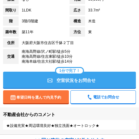
間取り
1LDK
広さ
33.7m²
階
3階/3階建
構造
木造
築年数
築11年
方位
東
住所
大阪府大阪市住吉区千躰２丁目
南海高野線/沢ノ町駅/徒歩5分
交通
南海高野線/住吉東駅/徒歩10分
南海本線/住吉大社駅/徒歩14分
1分で完了！
空室状況をお問合せ
電話でお問合せ
希望日時を選んで内見予約
不動産会社からのコメント
★設備充実★周辺環境良好★独立洗面★オートロック★