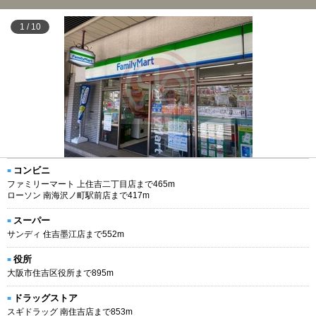
1
/
10
コンビニ
ファミリーマート 上住吉二丁目店まで465m
ローソン 南海沢ノ町駅前店まで417m
スーパー
サンディ 住吉墨江店まで552m
役所
大阪市住吉区役所まで895m
ドラッグストア
スギドラッグ 南住吉店まで853m