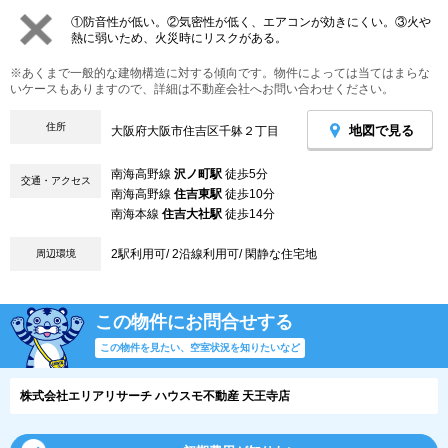
①防音性が低い。②気密性が低く、エアコンが効きにくい。③火や
熱に弱いため、火災時にリスクがある。
※あくまで一般的な建物構造に対する傾向です。物件によっては当てはまらな
いケースもありますので、詳細は不動産会社へお問い合わせください。
住所
地図で見る
大阪府大阪市住吉区千躰２丁目
南海高野線
沢ノ町駅
徒歩5分
交通・アクセス
南海高野線
住吉東駅
徒歩10分
南海本線
住吉大社駅
徒歩14分
2駅利用可/ 2沿線利用可/ 閑静な住宅地
周辺環境
この物件にお問合せする
この物件を見たい、空室状況を知りたいなど
株式会社エリアリサーチ ハウスモ不動産 天王寺店