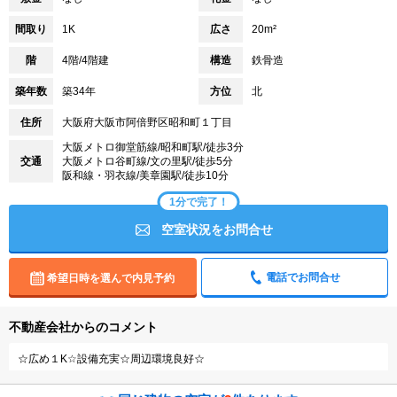
間取り
1K
広さ
20m²
階
4階/4階建
構造
鉄骨造
築年数
築34年
方位
北
住所
大阪府大阪市阿倍野区昭和町１丁目
大阪メトロ御堂筋線/昭和町駅/徒歩3分
交通
大阪メトロ谷町線/文の里駅/徒歩5分
阪和線・羽衣線/美章園駅/徒歩10分
1分で完了！
空室状況をお問合せ
電話でお問合せ
希望日時を選んで内見予約
不動産会社からのコメント
☆広め１K☆設備充実☆周辺環境良好☆