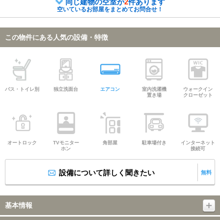
同じ建物の空室が
2
件あります
空いているお部屋をまとめてお問合せ！
この物件にある人気の設備・特徴
バス・トイレ別
独立洗面台
エアコン
室内洗濯機
ウォークイン
置き場
クローゼット
オートロック
TVモニター
角部屋
駐車場付き
インターネット
ホン
接続可
設備について詳しく聞きたい
無料
基本情報