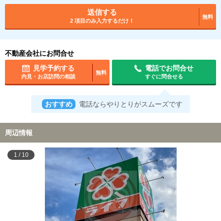
送信する
無料
2 項目のみ入力するだけ！
不動産会社にお問合せ
見学予約する
電話でお問合せ
無料
内見・お店訪問の相談
すぐに問合せる
おすすめ
電話ならやりとりがスムーズです
周辺情報
1
/
10