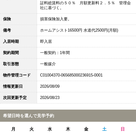
証料総賃料の５０％ 月額更新料２．５％ 管理会
社に基づく。
保険
損害保険加入要。
備考
ホームアシスト16500円 水道代2500円(月額)
入居時期
即入居
契約期間
一般契約：1年間
取引形態
一般媒介
物件管理コード
C01004370-065685000236915-0001
情報更新日
2026/08/09
次回更新予定
2026/08/23
希望日時を選んで見学予約
月
火
水
木
金
土
日