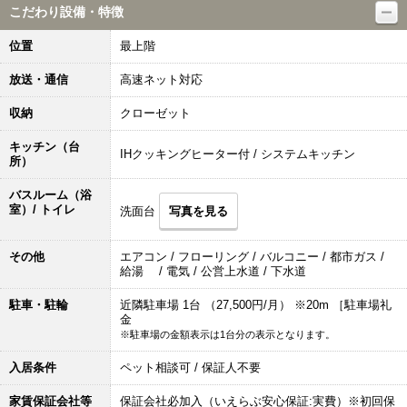
こだわり設備・特徴
位置
最上階
放送・通信
高速ネット対応
収納
クローゼット
キッチン（台
IHクッキングヒーター付 / システムキッチン
所）
バスルーム（浴
室）/ トイレ
洗面台
写真を見る
その他
エアコン / フローリング / バルコニー / 都市ガス /
給湯 / 電気 / 公営上水道 / 下水道
駐車・駐輪
近隣駐車場 1台 （27,500円/月） ※20m ［駐車場礼
金
※駐車場の金額表示は1台分の表示となります。
入居条件
ペット相談可 / 保証人不要
家賃保証会社等
保証会社必加入（いえらぶ安心保証:実費）※初回保