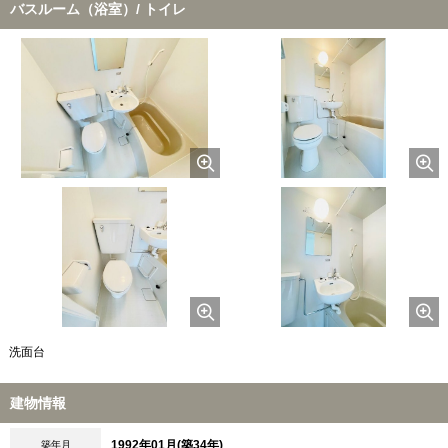
バスルーム（浴室）/ トイレ
洗面台
建物情報
1992年01月(築34年)
築年月