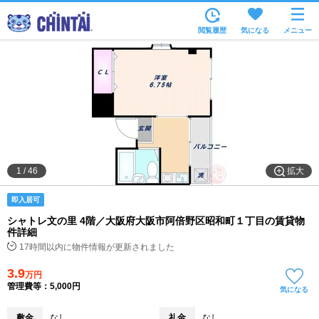
お部屋を探す
閲覧履歴
気になる
メニュー
沿線・駅から
住所から
家賃相場から
通勤通学時間から
物件特集から
拡大
1
/
46
不動産会社から
即入居可
TOP
シャトレ文の里 4階／大阪府大阪市阿倍野区昭和町１丁目の賃貸物
件詳細
17時間以内に物件情報が更新されました
3.9
万円
管理費等：5,000円
気になる
敷金
なし
礼金
なし