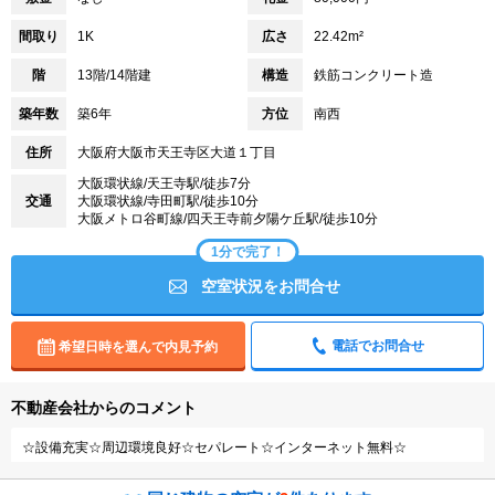
間取り
1K
広さ
22.42m²
階
13階/14階建
構造
鉄筋コンクリート造
築年数
築6年
方位
南西
住所
大阪府大阪市天王寺区大道１丁目
大阪環状線/天王寺駅/徒歩7分
交通
大阪環状線/寺田町駅/徒歩10分
大阪メトロ谷町線/四天王寺前夕陽ケ丘駅/徒歩10分
1分で完了！
空室状況をお問合せ
電話でお問合せ
希望日時を選んで内見予約
不動産会社からのコメント
☆設備充実☆周辺環境良好☆セパレート☆インターネット無料☆