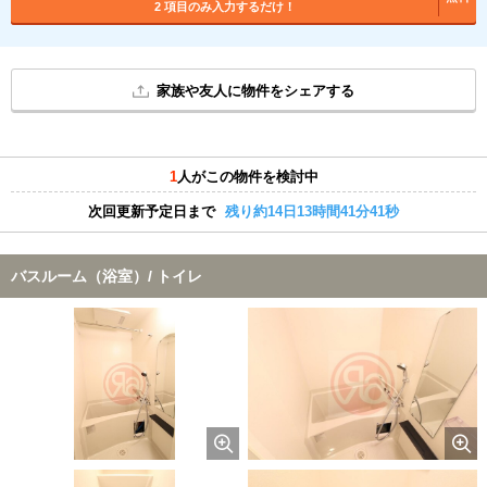
2 項目のみ入力するだけ！
家族や友人に物件をシェアする
1
人がこの物件を検討中
次回更新予定日まで
残り約14日13時間41分40秒
バスルーム（浴室）/ トイレ