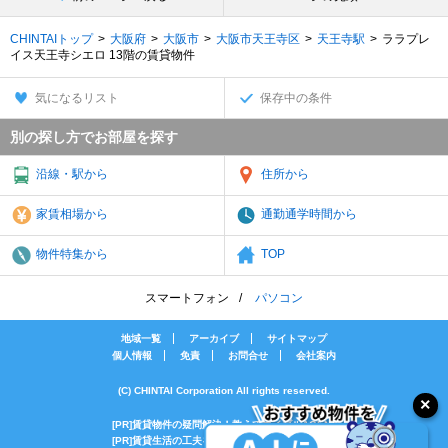
CHINTAIトップ
大阪府
大阪市
大阪市天王寺区
天王寺駅
ララプレ
イス天王寺シエロ 13階の賃貸物件
気になるリスト
保存中の条件
別の探し方でお部屋を探す
沿線・駅から
住所から
家賃相場から
通勤通学時間から
物件特集から
TOP
スマートフォン
パソコン
地域一覧
アーカイブ
サイトマップ
個人情報
免責
お問合せ
会社案内
(C) CHINTAI Corporation All rights reserved.
[PR]賃貸物件の疑問解決！教えてエイブルAGENT
[PR]賃貸生活の工夫を紹介！CHINTAI情報局