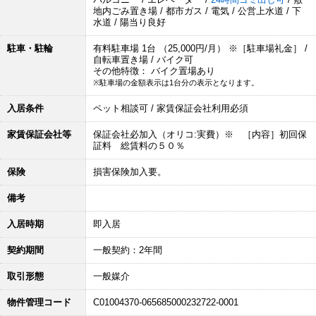
地内ごみ置き場 / 都市ガス / 電気 / 公営上水道 / 下
水道 / 陽当り良好
駐車・駐輪
有料駐車場 1台 （25,000円/月） ※［駐車場礼金］ /
自転車置き場 / バイク可
その他特徴： バイク置場あり
※駐車場の金額表示は1台分の表示となります。
入居条件
ペット相談可 / 家賃保証会社利用必須
家賃保証会社等
保証会社必加入（オリコ:実費）※ ［内容］初回保
証料 総賃料の５０％
保険
損害保険加入要。
備考
入居時期
即入居
契約期間
一般契約：2年間
取引形態
一般媒介
物件管理コード
C01004370-065685000232722-0001