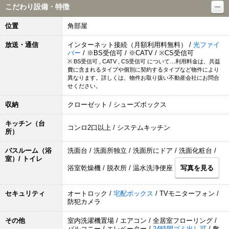
こだわり設備・特徴
位置
角部屋
放送・通信
インターネット接続（月額利用料無料） /
光ファイ
バー
/ ※BS受信可 / ※CATV / ※CS受信可
※ BS受信可 , CATV , CS受信可 について…利用料金は、共益
費に含まれるタイプや個別に契約するタイプなど物件により
異なります。詳しくは、物件お取り扱い不動産会社にお問合
せください。
収納
クローゼット / シューズボックス
キッチン（台
コンロ2口以上 / システムキッチン
所）
バスルーム（浴
洗面台 / 洗面所独立 / 洗面所にドア / 洗面化粧台 /
室）/ トイレ
浴室乾燥機 / 脱衣所 / 温水洗浄便座
写真を見る
セキュリティ
オートロック /
宅配ボックス
/ TVモニターフォン /
防犯カメラ
その他
室内洗濯機置場 / エアコン / 全居室フローリング /
バルコニー / エレベーター /
24時間ゴミ出し可
/ 敷