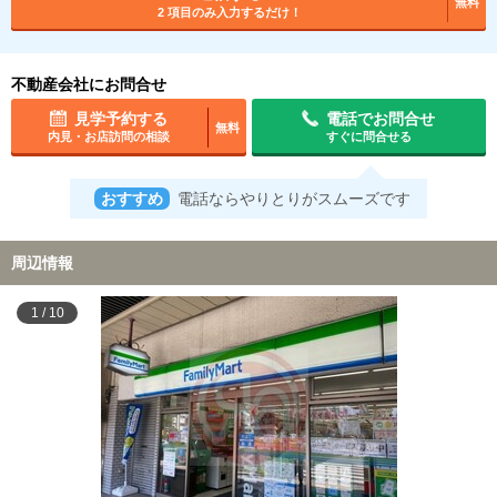
無料
2 項目のみ入力するだけ！
不動産会社にお問合せ
見学予約する
電話でお問合せ
無料
内見・お店訪問の相談
すぐに問合せる
おすすめ
電話ならやりとりがスムーズです
周辺情報
1
/
10