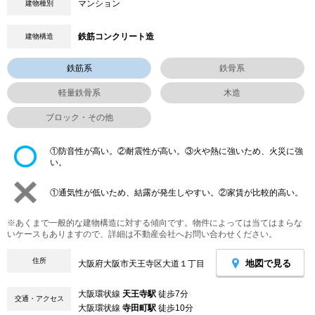
マンション
建物種別
鉄筋コンクリート造
建物構造
鉄筋系
鉄骨系
軽量鉄骨系
木造
ブロック・その他
①防音性が高い。②耐震性が高い。③火や熱に強いため、火災に強
い。
①通気性が低いため、結露が発生しやすい。②家賃が比較的高い。
※あくまで一般的な建物構造に対する傾向です。物件によっては当てはまらな
いケースもありますので、詳細は不動産会社へお問い合わせください。
住所
地図で見る
大阪府大阪市天王寺区大道１丁目
大阪環状線
天王寺駅
徒歩7分
交通・アクセス
大阪環状線
寺田町駅
徒歩10分