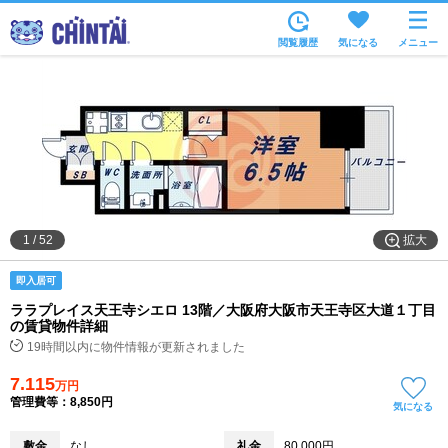
お部屋を探す
閲覧履歴
気になる
メニュー
沿線・駅から
住所から
家賃相場から
通勤通学時間から
物件特集から
拡大
1
/
52
不動産会社から
即入居可
TOP
ララプレイス天王寺シエロ 13階／大阪府大阪市天王寺区大道１丁目
の賃貸物件詳細
19時間以内に物件情報が更新されました
7.115
万円
管理費等：8,850円
気になる
敷金
なし
礼金
80,000円