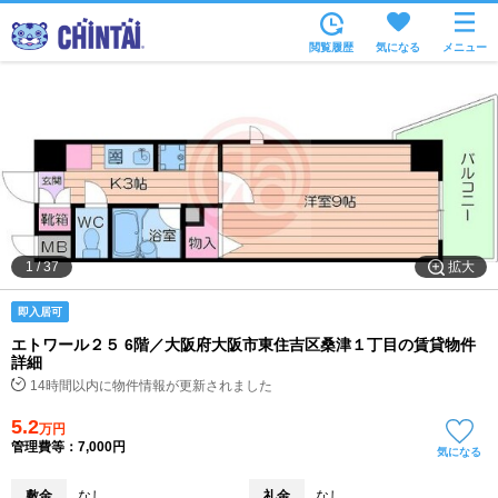
お部屋を探す
閲覧履歴
気になる
メニュー
沿線・駅から
住所から
家賃相場から
通勤通学時間から
物件特集から
拡大
1
/
37
不動産会社から
即入居可
TOP
エトワール２５ 6階／大阪府大阪市東住吉区桑津１丁目の賃貸物件
詳細
14時間以内に物件情報が更新されました
5.2
万円
管理費等：7,000円
気になる
敷金
なし
礼金
なし