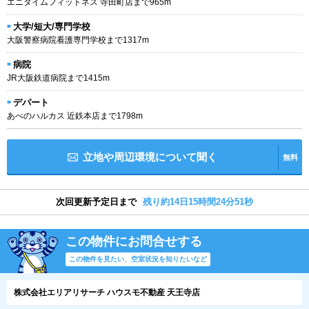
エニタイムフィットネス 寺田町店まで965m
大学/短大/専門学校
大阪警察病院看護専門学校まで1317m
病院
JR大阪鉄道病院まで1415m
デパート
あべのハルカス 近鉄本店まで1798m
立地や周辺環境について聞く
無料
次回更新予定日まで
残り約14日15時間24分50秒
この物件にお問合せする
この物件を見たい、空室状況を知りたいなど
株式会社エリアリサーチ ハウスモ不動産 天王寺店