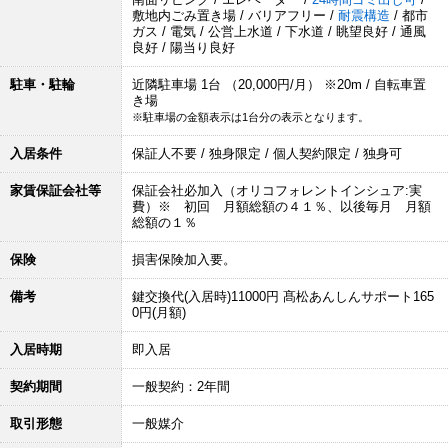
敷地内ごみ置き場 / バリアフリー /
耐震構造
/ 都市
ガス / 電気 / 公営上水道 / 下水道 / 眺望良好 / 通風
良好 / 陽当り良好
駐車・駐輪
近隣駐車場 1台 （20,000円/月） ※20m / 自転車置
き場
※駐車場の金額表示は1台分の表示となります。
入居条件
保証人不要 / 独身限定 / 個人契約限定 / 独身可
家賃保証会社等
保証会社必加入（オリコフォレントインシュア:実
費）※ 初回 月額総額の４１％、以後毎月 月額
総額の１％
保険
損害保険加入要。
備考
鍵交換代(入居時)11000円 髙松あんしんサポート165
0円(月額)
入居時期
即入居
契約期間
一般契約：2年間
取引形態
一般媒介