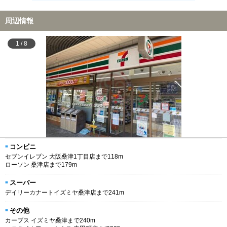
周辺情報
1
/
8
コンビニ
セブンイレブン 大阪桑津1丁目店まで118m
ローソン 桑津店まで179m
スーパー
デイリーカナートイズミヤ桑津店まで241m
その他
カーブス イズミヤ桑津まで240m