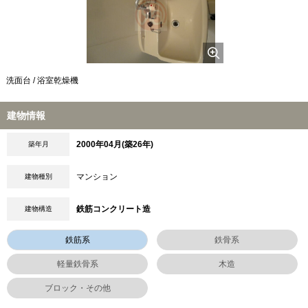
洗面台 / 浴室乾燥機
建物情報
2000年04月(築26年)
築年月
マンション
建物種別
鉄筋コンクリート造
建物構造
鉄筋系
鉄骨系
軽量鉄骨系
木造
ブロック・その他