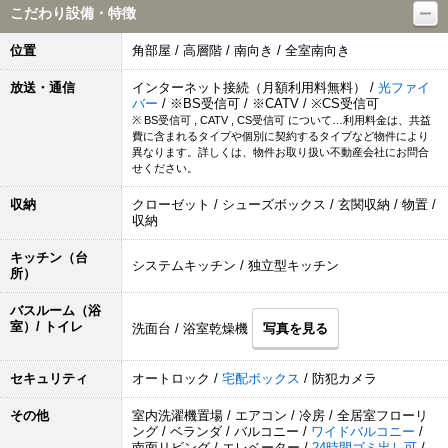
こだわり設備・特徴
位置
角部屋 / 高層階 / 南向き / 全室南向き
放送・通信
インターネット接続（月額利用料無料） /
光ファイ
バー
/ ※BS受信可 / ※CATV / ※CS受信可
※ BS受信可 , CATV , CS受信可 について…利用料金は、共益
費に含まれるタイプや個別に契約するタイプなど物件により
異なります。詳しくは、物件お取り扱い不動産会社にお問合
せください。
収納
クローゼット / シューズボックス / 玄関収納 / 物置 /
収納
キッチン（台
システムキッチン / 独立型キッチン
所）
バスルーム（浴
室）/ トイレ
洗面台 / 浴室乾燥機
写真を見る
セキュリティ
オートロック /
宅配ボックス
/ 防犯カメラ
その他
室内洗濯機置場 / エアコン / 冷房 / 全居室フローリ
ング / ベランダ / バルコニー /
ワイドバルコニー
/
南面リビング / エレベーター /
24時間ゴミ出し可
/