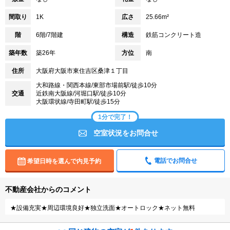
間取り
1K
広さ
25.66m²
階
6階/7階建
構造
鉄筋コンクリート造
築年数
築26年
方位
南
住所
大阪府大阪市東住吉区桑津１丁目
大和路線・関西本線/東部市場前駅/徒歩10分
交通
近鉄南大阪線/河堀口駅/徒歩10分
大阪環状線/寺田町駅/徒歩15分
1分で完了！
空室状況をお問合せ
電話でお問合せ
希望日時を選んで内見予約
不動産会社からのコメント
★設備充実★周辺環境良好★独立洗面★オートロック★ネット無料