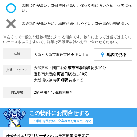
①防音性が高い。②耐震性が高い。③火や熱に強いため、火災に強
い。
①通気性が低いため、結露が発生しやすい。②家賃が比較的高い。
※あくまで一般的な建物構造に対する傾向です。物件によっては当てはまらな
いケースもありますので、詳細は不動産会社へお問い合わせください。
住所
地図で見る
大阪府大阪市東住吉区桑津１丁目
大和路線・関西本線
東部市場前駅
徒歩10分
交通・アクセス
近鉄南大阪線
河堀口駅
徒歩10分
大阪環状線
寺田町駅
徒歩15分
2駅利用可/ 3沿線利用可
周辺環境
この物件にお問合せする
この物件を見たい、空室状況を知りたいなど
株式会社エリアリサーチ ハウスモ不動産 天王寺店