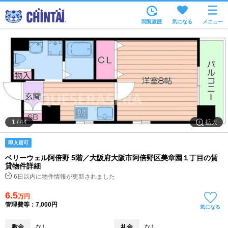
お部屋を探す
閲覧履歴
気になる
メニュー
沿線・駅から
住所から
家賃相場から
通勤通学時間から
物件特集から
拡大
1
/
44
不動産会社から
即入居可
TOP
ベリーウェル阿倍野 5階／大阪府大阪市阿倍野区美章園１丁目の賃
貸物件詳細
6日以内に物件情報が更新されました
6.5
万円
管理費等：7,000円
気になる
敷金
なし
礼金
なし