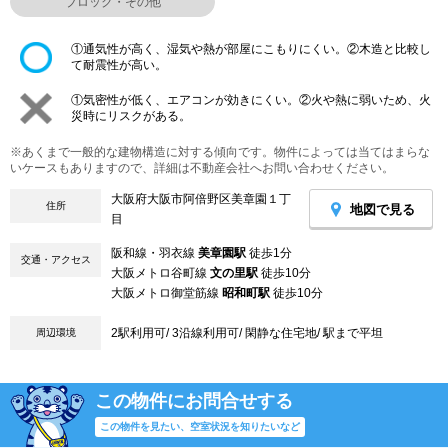
ブロック・その他
①通気性が高く、湿気や熱が部屋にこもりにくい。②木造と比較し
て耐震性が高い。
①気密性が低く、エアコンが効きにくい。②火や熱に弱いため、火
災時にリスクがある。
※あくまで一般的な建物構造に対する傾向です。物件によっては当てはまらな
いケースもありますので、詳細は不動産会社へお問い合わせください。
大阪府大阪市阿倍野区美章園１丁
住所
地図で見る
目
阪和線・羽衣線
美章園駅
徒歩1分
交通・アクセス
大阪メトロ谷町線
文の里駅
徒歩10分
大阪メトロ御堂筋線
昭和町駅
徒歩10分
2駅利用可/ 3沿線利用可/ 閑静な住宅地/ 駅まで平坦
周辺環境
この物件にお問合せする
この物件を見たい、空室状況を知りたいなど