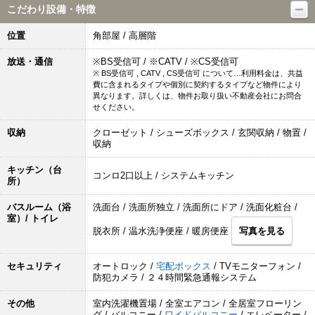
こだわり設備・特徴
位置
角部屋 / 高層階
放送・通信
※BS受信可 / ※CATV / ※CS受信可
※ BS受信可 , CATV , CS受信可 について…利用料金は、共益
費に含まれるタイプや個別に契約するタイプなど物件により
異なります。詳しくは、物件お取り扱い不動産会社にお問合
せください。
収納
クローゼット / シューズボックス / 玄関収納 / 物置 /
収納
キッチン（台
コンロ2口以上 / システムキッチン
所）
バスルーム（浴
洗面台 / 洗面所独立 / 洗面所にドア / 洗面化粧台 /
室）/ トイレ
脱衣所 / 温水洗浄便座 / 暖房便座
写真を見る
セキュリティ
オートロック /
宅配ボックス
/ TVモニターフォン /
防犯カメラ / ２４時間緊急通報システム
その他
室内洗濯機置場 / 全室エアコン / 全居室フローリン
グ / バルコニー /
ワイドバルコニー
/ エレベーター /