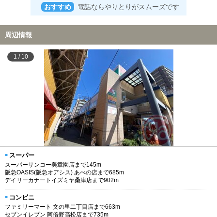
おすすめ
電話ならやりとりがスムーズです
周辺情報
1
/
10
スーパー
スーパーサンコー美章園店まで145m
阪急OASIS(阪急オアシス) あべの店まで685m
デイリーカナートイズミヤ桑津店まで902m
コンビニ
ファミリーマート 文の里二丁目店まで663m
セブンイレブン 阿倍野高松店まで735m