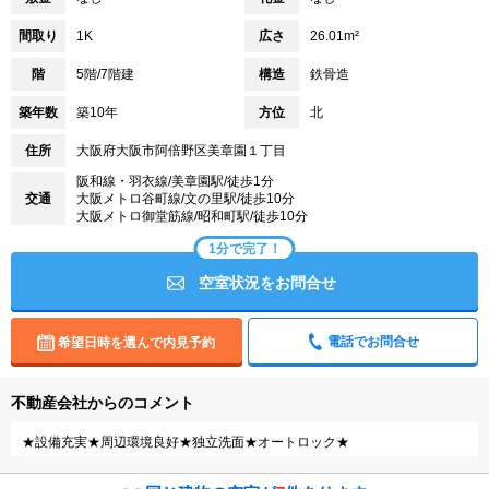
間取り
1K
広さ
26.01m²
階
5階/7階建
構造
鉄骨造
築年数
築10年
方位
北
住所
大阪府大阪市阿倍野区美章園１丁目
阪和線・羽衣線/美章園駅/徒歩1分
交通
大阪メトロ谷町線/文の里駅/徒歩10分
大阪メトロ御堂筋線/昭和町駅/徒歩10分
1分で完了！
空室状況をお問合せ
電話でお問合せ
希望日時を選んで内見予約
不動産会社からのコメント
★設備充実★周辺環境良好★独立洗面★オートロック★