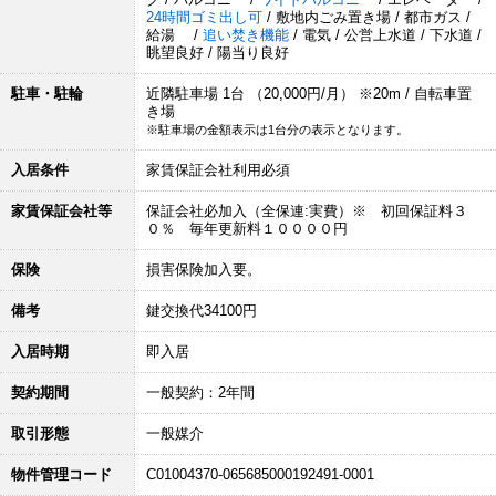
24時間ゴミ出し可
/ 敷地内ごみ置き場 / 都市ガス /
給湯 /
追い焚き機能
/ 電気 / 公営上水道 / 下水道 /
眺望良好 / 陽当り良好
駐車・駐輪
近隣駐車場 1台 （20,000円/月） ※20m / 自転車置
き場
※駐車場の金額表示は1台分の表示となります。
入居条件
家賃保証会社利用必須
家賃保証会社等
保証会社必加入（全保連:実費）※ 初回保証料３
０％ 毎年更新料１００００円
保険
損害保険加入要。
備考
鍵交換代34100円
入居時期
即入居
契約期間
一般契約：2年間
取引形態
一般媒介
物件管理コード
C01004370-065685000192491-0001