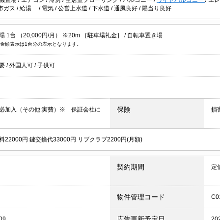
市ガス
/
給湯
/
電気
/
公営上水道
/
下水道
/
通風良好
/
陽当り良好
 1台 （20,000円/月） ※20m ［駐車場礼金］ /
自転車置き場
金額表示は1台分の表示となります。
不要
/
外国人可
/
子供可
保険
必加入（その他:実費）※ 保証会社に
損
22000円 鍵交換代33000円 リブクラブ2200円(月額)
契約期間
定
物件管理コード
C0
広告更新予定日
09
20