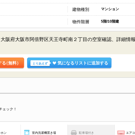
建物種別
マンション
物件階層
5階/10階建
／大阪府大阪市阿倍野区天王寺町南２丁目の空室確認、詳細情
する
（無料）
気になるリストに追加する
とりあえず
チェック！
ーホン
室内洗濯機置き場
駐車場付き
エア