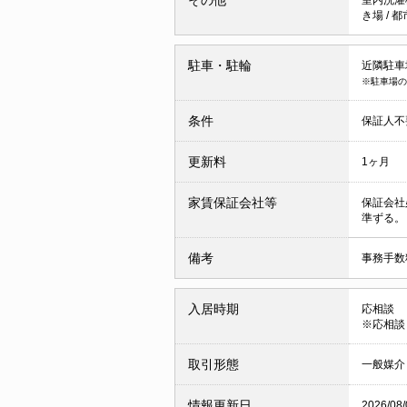
き場
/
都
駐車・駐輪
近隣駐車場
※駐車場の
条件
保証人
更新料
1ヶ月
家賃保証会社等
保証会社
準ずる。
備考
事務手数料
入居時期
応相談
※応相談
取引形態
一般媒介
情報更新日
2026/08/