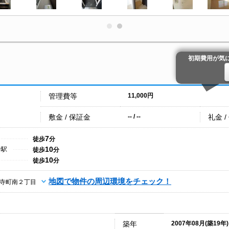
初期費用が気
管理費等
11,000円
敷金 / 保証金
礼金 /
-- / --
7
徒歩
分
10
寺駅
徒歩
分
10
徒歩
分
地図で物件の周辺環境をチェック！
寺町南２丁目
築年
2007年08月(築19年)