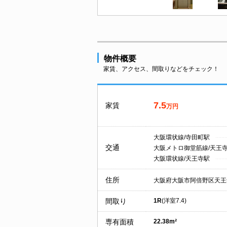
物件概要
家賃、アクセス、間取りなどをチェック！
7.5
家賃
万円
大阪環状線/寺田町駅
交通
大阪メトロ御堂筋線/天王
大阪環状線/天王寺駅
住所
大阪府大阪市阿倍野区天王
間取り
1R
(洋室7.4)
専有面積
22.38m²