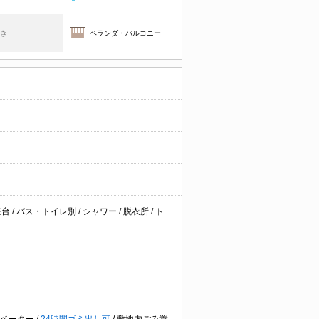
焚き
ベランダ・バルコニー
粧台
/
バス・トイレ別
/
シャワー
/
脱衣所
/
ト
レベーター
/
24時間ゴミ出し可
/
敷地内ごみ置