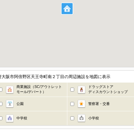
阪府大阪市阿倍野区天王寺町南２丁目の周辺施設を地図に表示
商業施設（SC/アウトレット
ドラッグストア
モール/デパート）
ディスカウントショップ
公園
警察署・交番
中学校
小学校