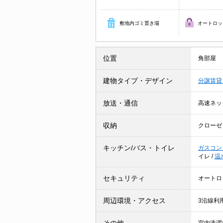
敷地内ゴミ置き場
オートロッ
位置
角部屋
建物タイプ・デザイン
分譲賃
放送・通信
高速ネッ
収納
クローゼ
キッチン/バス・トイレ
ガスコン
イレ
/
温
セキュリティ
オートロ
周辺環境・アクセス
3沿線利
その他
室内洗濯