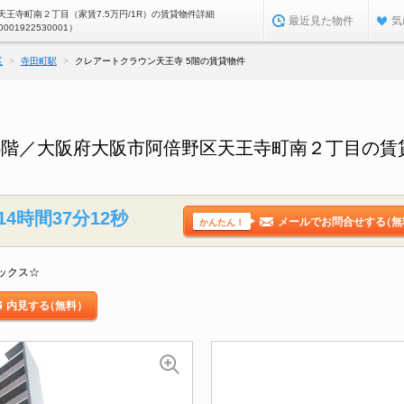
王寺町南２丁目（家賃7.5万円/1R）の賃貸物件詳細
最近見た物件
気
0001922530001）
区
寺田町駅
クレアートクラウン天王寺 5階の賃貸物件
5階／大阪府大阪市阿倍野区天王寺町南２丁目の賃
14時間37分11秒
メールでお問合せする
（無
かんたん！
ックス☆
内見する
（無料）