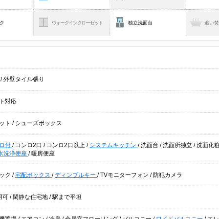
ク
ウォークインクローゼット
独立洗面台
追い
貸
/
外壁タイル張り
ト対応
ット
/
シューズボックス
ロ付
/
コンロ2口
/
コンロ2口以上
/
システムキッチン
/
洗面台
/
洗面所独立
/
洗面化
水洗浄便座
/
暖房便座
ック
/
宅配ボックス
/
ディンプルキー
/
TVモニターフォン
/
防犯カメラ
用可
/
閑静な住宅地
/
駅まで平坦
機置場
/
エアコン
/
冷房
/
全居室フローリング
/
バルコニー
/
ワイドバルコニー
/
エ