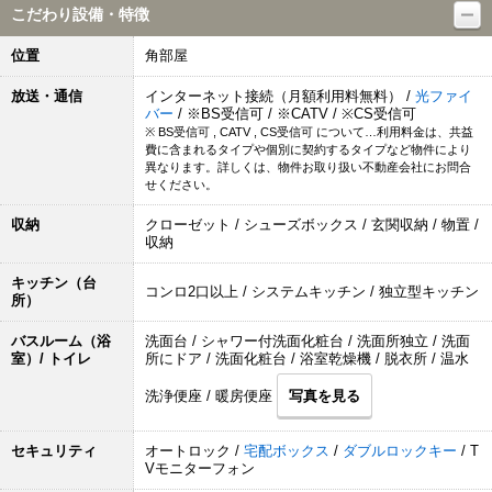
こだわり設備・特徴
位置
角部屋
放送・通信
インターネット接続（月額利用料無料） /
光ファイ
バー
/ ※BS受信可 / ※CATV / ※CS受信可
※ BS受信可 , CATV , CS受信可 について…利用料金は、共益
費に含まれるタイプや個別に契約するタイプなど物件により
異なります。詳しくは、物件お取り扱い不動産会社にお問合
せください。
収納
クローゼット / シューズボックス / 玄関収納 / 物置 /
収納
キッチン（台
コンロ2口以上 / システムキッチン / 独立型キッチン
所）
バスルーム（浴
洗面台 / シャワー付洗面化粧台 / 洗面所独立 / 洗面
室）/ トイレ
所にドア / 洗面化粧台 / 浴室乾燥機 / 脱衣所 / 温水
洗浄便座 / 暖房便座
写真を見る
セキュリティ
オートロック /
宅配ボックス
/
ダブルロックキー
/ T
Vモニターフォン