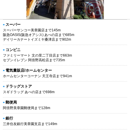
スーパー
スーパーサンコー美章園店まで145m
阪急OASIS(阪急オアシス) あべの店まで685m
デイリーカナートイズミヤ桑津店まで902m
コンビニ
ファミリーマート 文の里二丁目店まで663m
セブンイレブン 阿倍野高松店まで735m
電気量販店/ホームセンター
ホームセンターコーナン 天王寺店まで941m
ドラッグストア
スギドラッグ あべの店まで698m
郵便局
阿倍野美章園郵便局まで128m
銀行
三井住友銀行美章園支店まで149m