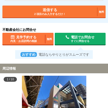
送信する
無料
2 項目のみ入力するだけ！
不動産会社にお問合せ
見学予約する
電話でお問合せ
無料
内見・お店訪問の相談
すぐに問合せる
おすすめ
電話ならやりとりがスムーズです
周辺情報
1
/
10