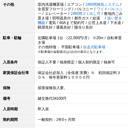
その他
室内洗濯機置場 / エアコン /
24時間換気システム
/
全居室フローリング / バルコニー /
ワイドバルコニ
ー
/ エレベーター /
24時間ゴミ出し可
/ 敷地内ごみ
置き場 / 照明器具付 / 都市ガス / 給湯 /
追い焚き
機能
/ 電気 / 60Aまで契約可 / 公営上水道 / 下水道 /
眺望良好 / 通風良好 / 陽当り良好
駐車・駐輪
近隣駐車場 1台 （22,000円/月） ※20m / 自転車置
き場
その他特徴： 平面駐車場 /
自走式駐車場
※駐車場の金額表示は1台分の表示となります。
入居条件
保証人不要 / 独身限定 / 個人契約限定 / 独身可
家賃保証会社等
保証会社必加入（全保連:実費）※ 初回保証料３
０％ 毎年更新料１００００円
保険
損害保険加入要。
備考
鍵交換代34100円
入居時期
即入居
契約期間
一般契約：2年0ヶ月間