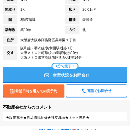
間取り
1K
広さ
26.01m²
階
3階/7階建
構造
鉄骨造
築年数
築10年
方位
北
住所
大阪府大阪市阿倍野区美章園１丁目
阪和線・羽衣線/美章園駅/徒歩1分
交通
大阪メトロ谷町線/文の里駅/徒歩10分
大阪メトロ御堂筋線/昭和町駅/徒歩14分
1分で完了！
空室状況をお問合せ
電話でお問合せ
希望日時を選んで内見予約
不動産会社からのコメント
★設備充実★周辺環境良好★独立洗面★ネット無料★