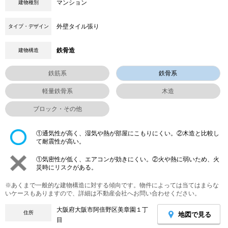
マンション
建物種別
外壁タイル張り
タイプ・デザイン
鉄骨造
建物構造
鉄筋系
鉄骨系
軽量鉄骨系
木造
ブロック・その他
①通気性が高く、湿気や熱が部屋にこもりにくい。②木造と比較し
て耐震性が高い。
①気密性が低く、エアコンが効きにくい。②火や熱に弱いため、火
災時にリスクがある。
※あくまで一般的な建物構造に対する傾向です。物件によっては当てはまらな
いケースもありますので、詳細は不動産会社へお問い合わせください。
大阪府大阪市阿倍野区美章園１丁
住所
地図で見る
目