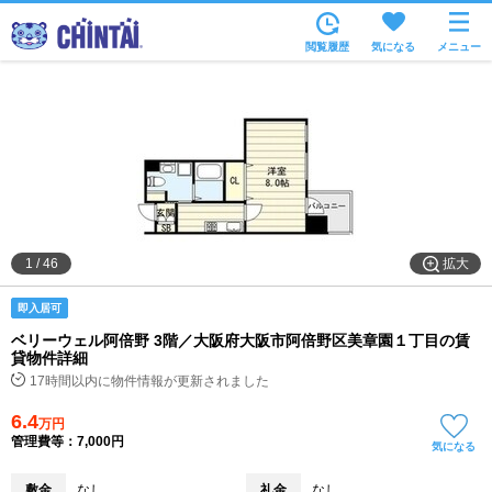
お部屋を探す
閲覧履歴
気になる
メニュー
沿線・駅から
住所から
家賃相場から
通勤通学時間から
物件特集から
拡大
1
/
46
不動産会社から
即入居可
TOP
ベリーウェル阿倍野 3階／大阪府大阪市阿倍野区美章園１丁目の賃
貸物件詳細
17時間以内に物件情報が更新されました
6.4
万円
管理費等：7,000円
気になる
敷金
なし
礼金
なし