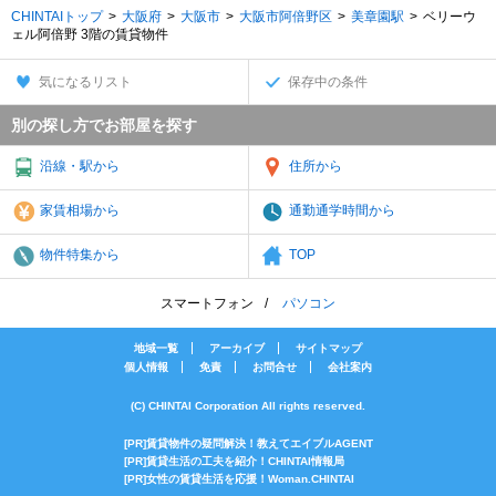
CHINTAIトップ
大阪府
大阪市
大阪市阿倍野区
美章園駅
ベリーウ
ェル阿倍野 3階の賃貸物件
気になるリスト
保存中の条件
別の探し方でお部屋を探す
沿線・駅から
住所から
家賃相場から
通勤通学時間から
物件特集から
TOP
スマートフォン
パソコン
地域一覧
アーカイブ
サイトマップ
個人情報
免責
お問合せ
会社案内
(C) CHINTAI Corporation All rights reserved.
[PR]賃貸物件の疑問解決！教えてエイブルAGENT
[PR]賃貸生活の工夫を紹介！CHINTAI情報局
[PR]女性の賃貸生活を応援！Woman.CHINTAI