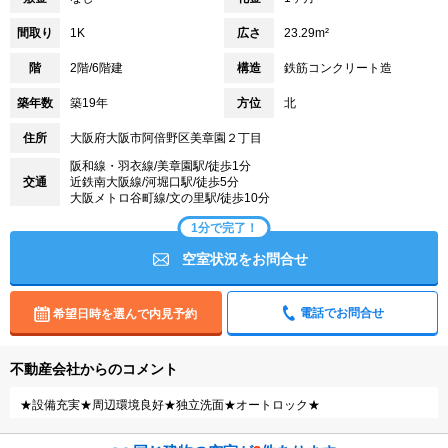
間取り
1K
広さ
23.29m²
階
2階/6階建
構造
鉄筋コンクリート造
築年数
築19年
方位
北
住所
大阪府大阪市阿倍野区美章園２丁目
阪和線・羽衣線/美章園駅/徒歩1分
交通
近鉄南大阪線/河堀口駅/徒歩5分
大阪メトロ谷町線/文の里駅/徒歩10分
1分で完了！
空室状況をお問合せ
電話でお問合せ
希望日時を選んで内見予約
不動産会社からのコメント
★設備充実★周辺環境良好★独立洗面★オートロック★