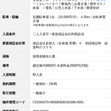
ー
/ エレベーター / 敷地内ごみ置き場 / 都市ガス /
給湯 / 電気 / 公営上水道 / 下水道 / 眺望良好
駐車・駐輪
近隣駐車場 1台 （20,000円/月） ※20m / 自転車置
き場
※駐車場の金額表示は1台分の表示となります。
入居条件
二人入居可 / 家賃保証会社利用必須
家賃保証会社等
保証会社必加入（全保連:実費）※ 初回保証料 総
賃料の３０％
保険
損害保険加入要。
備考
鍵交換代8800円 水道料金2000円(月額)
入居時期
即入居
契約期間
一般契約：2年間
取引形態
一般媒介
物件管理コード
C01004370-065685000191686-0001