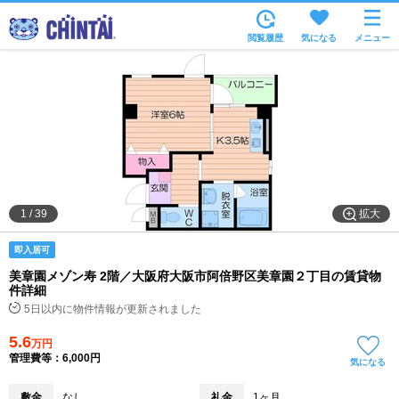
お部屋を探す
閲覧履歴
気になる
メニュー
沿線・駅から
住所から
家賃相場から
通勤通学時間から
物件特集から
拡大
1
/
39
不動産会社から
即入居可
TOP
美章園メゾン寿 2階／大阪府大阪市阿倍野区美章園２丁目の賃貸物
件詳細
5日以内に物件情報が更新されました
5.6
万円
管理費等：6,000円
気になる
敷金
なし
礼金
1ヶ月