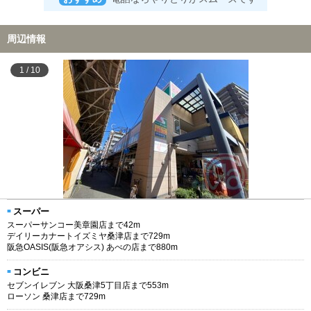
周辺情報
1
/
10
スーパー
スーパーサンコー美章園店まで42m
デイリーカナートイズミヤ桑津店まで729m
阪急OASIS(阪急オアシス) あべの店まで880m
コンビニ
セブンイレブン 大阪桑津5丁目店まで553m
ローソン 桑津店まで729m