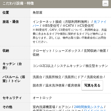
こだわり設備・特徴
位置
角部屋
放送・通信
インターネット接続（月額利用料無料） /
光ファイ
バー
/ ※BS受信可 / ※CATV / ※CS受信可
※ BS受信可 , CATV , CS受信可 について…利用料金は、共益
費に含まれるタイプや個別に契約するタイプなど物件により
異なります。詳しくは、物件お取り扱い不動産会社にお問合
せください。
収納
クローゼット / シューズボックス / 玄関収納 / 物置 /
収納
キッチン（台
コンロ2口以上 / システムキッチン / 独立型キッチン
所）
バスルーム（浴
洗面台 / 洗面所独立 / 洗面所にドア / 洗面化粧台 /
室）/ トイレ
脱衣所 / 温水洗浄便座 / 暖房便座
写真を見る
セキュリティ
オートロック
その他
室内洗濯機置場 / エアコン /
24時間換気システム
/
全居室フローリング / バルコニー /
ワイドバルコニ