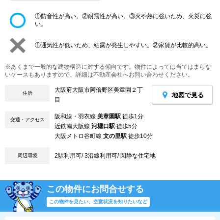
①防音性が高い。②耐震性が高い。③火や熱に強いため、火災に強
い。
①通気性が低いため、結露が発生しやすい。②家賃が比較的高い。
※あくまで一般的な建物構造に対する傾向です。物件によっては当てはまらな
いケースもありますので、詳細は不動産会社へお問い合わせください。
大阪府大阪市阿倍野区美章園２丁
住所
地図で見る
目
阪和線・羽衣線
美章園駅
徒歩1分
交通・アクセス
近鉄南大阪線
河堀口駅
徒歩5分
大阪メトロ谷町線
文の里駅
徒歩10分
2駅利用可/ 3沿線利用可/ 閑静な住宅地
周辺環境
この物件にお問合せする
この物件を見たい、空室状況を知りたいなど