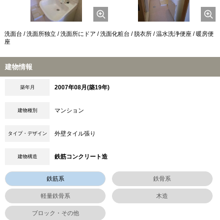
洗面台 / 洗面所独立 / 洗面所にドア / 洗面化粧台 / 脱衣所 / 温水洗浄便座 / 暖房便
座
建物情報
2007年08月(築19年)
築年月
マンション
建物種別
外壁タイル張り
タイプ・デザイン
鉄筋コンクリート造
建物構造
鉄筋系
鉄骨系
軽量鉄骨系
木造
ブロック・その他