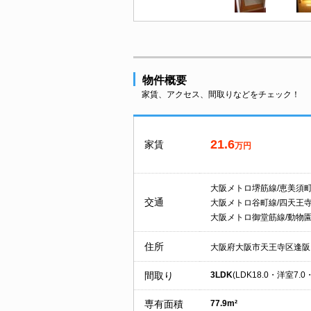
物件概要
家賃、アクセス、間取りなどをチェック！
21.6
家賃
万円
大阪メトロ堺筋線/恵美須
交通
大阪メトロ谷町線/四天王
大阪メトロ御堂筋線/動物
住所
大阪府大阪市天王寺区逢阪
間取り
3LDK
(LDK18.0・洋室7.0
専有面積
77.9m²