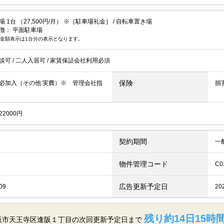
 1台 （27,500円/月） ※［駐車場礼金］ /
自転車置き場
徴：
平面駐車場
金額表示は1台分の表示となります。
談可
/
二人入居可
/
家賃保証会社利用必須
保険
必加入（その他:実費）※ 管理会社指
損
2000円
契約期間
一
物件管理コード
C0
広告更新予定日
09
20
残り約14日15時間
府大阪市天王寺区逢阪１丁目の
次回更新予定日まで