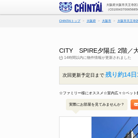
大阪府大阪市天王寺区逢
（C01004370065685
CHINTAIトップ
大阪府
大阪市
大阪市天王寺
CITY SPIRE夕陽丘 
14時間以内に物件情報が更新されました
残り約14日
次回更新予定日まで
☆ファミリー様にオススメ☆室内広々☆ペット
実際にお部屋を見てみませんか？