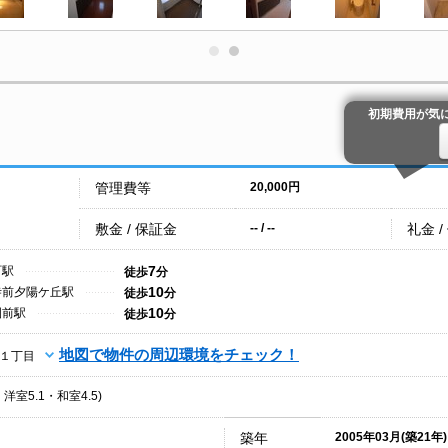
初期費用が気
管理費等
20,000円
敷金 / 保証金
礼金 /
-- / --
7
町駅
徒歩
分
10
寺前夕陽ケ丘駅
徒歩
分
10
園前駅
徒歩
分
地図で物件の周辺環境をチェック！
１丁目
・洋室5.1・和室4.5)
築年
2005年03月(築21年)