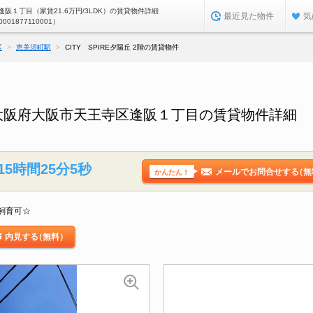
阪１丁目（家賃21.6万円/3LDK）の賃貸物件詳細
最近見た物件
気
0001877110001）
区
恵美須町駅
CITY SPIRE夕陽丘 2階の賃貸物件
2階／大阪府大阪市天王寺区逢阪１丁目の賃貸物件詳細
15時間25分4秒
メールでお問合せする
（無
かんたん！
飼育可☆
内見する
（無料）