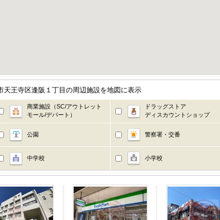
府大阪市天王寺区逢阪１丁目の周辺施設を地図に表示
商業施設（SC/アウトレット
ドラッグストア
モール/デパート）
ディスカウントショップ
公園
警察署・交番
中学校
小学校