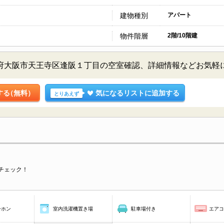
建物種別
アパート
物件階層
2階/10階建
／大阪府大阪市天王寺区逢阪１丁目の空室確認、詳細情報などお気
する
（無料）
気になるリストに追加する
とりあえず
チェック！
ーホン
室内洗濯機置き場
駐車場付き
エア