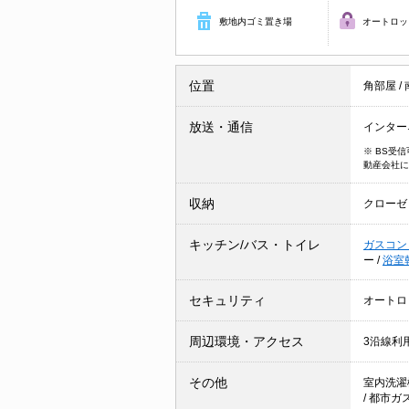
敷地内ゴミ置き場
オートロッ
位置
角部屋
/
放送・通信
インター
※ BS受
動産会社に
収納
クローゼ
キッチン/バス・トイレ
ガスコン
ー
/
浴室
セキュリティ
オートロ
周辺環境・アクセス
3沿線利
その他
室内洗濯
/
都市ガ