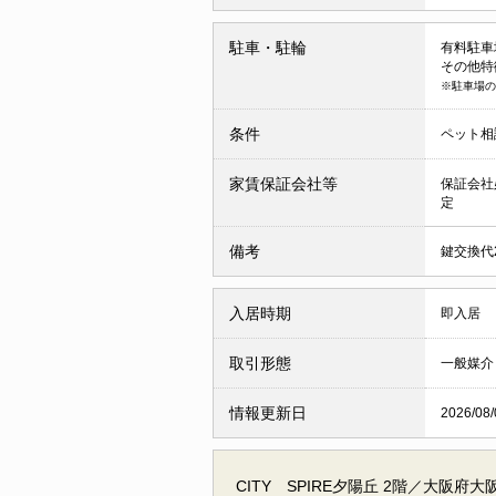
駐車・駐輪
有料駐車場
その他特
※駐車場の
条件
ペット相
家賃保証会社等
保証会社
定
備考
鍵交換代2
入居時期
即入居
取引形態
一般媒介
情報更新日
2026/08/
CITY SPIRE夕陽丘 2階／大阪