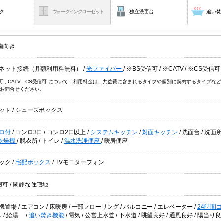
ク
ウォークインクローゼット
独立洗面台
追い
南向き
ネット接続（月額利用料無料）
/
光ファイバー
/
※BS受信可
/
※CATV
/
※CS受信可
信可 , CATV , CS受信可 について…利用料金は、共益費に含まれるタイプや個別に契約するタイ
お問合せください。
ット
/
シューズボックス
ロ付
/
コンロ3口
/
コンロ2口以上
/
システムキッチン
/
対面キッチン
/
洗面台
/
洗面
乾燥機
/
脱衣所
/
トイレ
/
温水洗浄便座
/
暖房便座
ック
/
宅配ボックス
/
TVモニターフォン
用可
/
閑静な住宅地
機置場
/
エアコン
/
床暖房
/
一部フローリング
/
バルコニー
/
エレベーター
/
24時間
ス
/
給湯
/
追い焚き機能
/
電気
/
公営上水道
/
下水道
/
眺望良好
/
通風良好
/
陽当り良