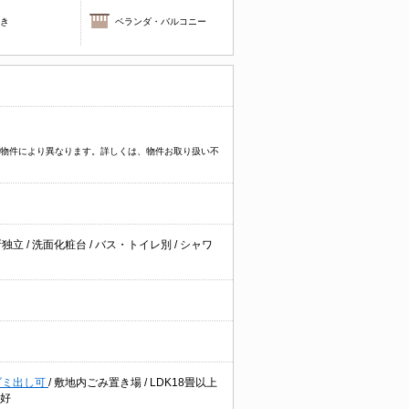
焚き
ベランダ・バルコニー
プなど物件により異なります。詳しくは、物件お取り扱い不
所独立
/
洗面化粧台
/
バス・トイレ別
/
シャワ
ゴミ出し可
/
敷地内ごみ置き場
/
LDK18畳以上
好