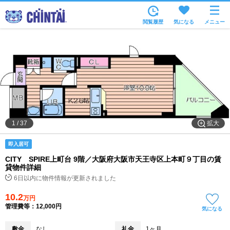
お部屋を探す
閲覧履歴
気になる
メニュー
沿線・駅から
住所から
家賃相場から
通勤通学時間から
物件特集から
拡大
1
/
37
不動産会社から
即入居可
TOP
CITY SPIRE上町台 9階／大阪府大阪市天王寺区上本町９丁目の賃
貸物件詳細
6日以内に物件情報が更新されました
10.2
万円
管理費等：12,000円
気になる
敷金
なし
礼金
1ヶ月