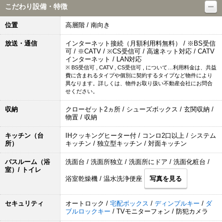
こだわり設備・特徴
位置
高層階 / 南向き
放送・通信
インターネット接続（月額利用料無料） / ※BS受信
可 / ※CATV / ※CS受信可 / 高速ネット対応 / CATV
インターネット / LAN対応
※ BS受信可 , CATV , CS受信可 , について…利用料金は、共益
費に含まれるタイプや個別に契約するタイプなど物件により
異なります。詳しくは、物件お取り扱い不動産会社にお問合
せください。
収納
クローゼット2ヵ所 / シューズボックス / 玄関収納 /
物置 / 収納
キッチン（台
IHクッキングヒーター付 / コンロ2口以上 / システム
所）
キッチン / 独立型キッチン / 対面キッチン
バスルーム（浴
洗面台 / 洗面所独立 / 洗面所にドア / 洗面化粧台 /
室）/ トイレ
浴室乾燥機 / 温水洗浄便座
写真を見る
セキュリティ
オートロック /
宅配ボックス
/
ディンプルキー
/
ダ
ブルロックキー
/ TVモニターフォン / 防犯カメラ