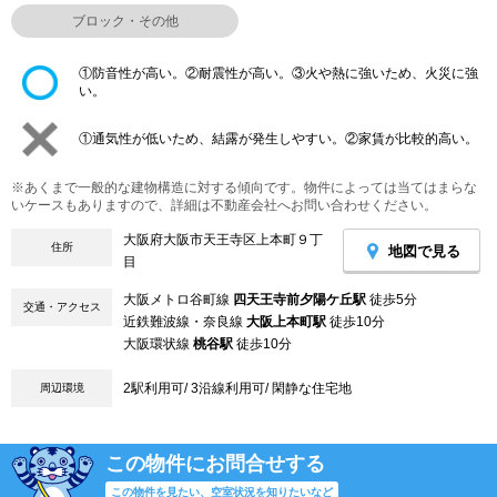
ブロック・その他
①防音性が高い。②耐震性が高い。③火や熱に強いため、火災に強
い。
①通気性が低いため、結露が発生しやすい。②家賃が比較的高い。
※あくまで一般的な建物構造に対する傾向です。物件によっては当てはまらな
いケースもありますので、詳細は不動産会社へお問い合わせください。
大阪府大阪市天王寺区上本町９丁
住所
地図で見る
目
大阪メトロ谷町線
四天王寺前夕陽ケ丘駅
徒歩5分
交通・アクセス
近鉄難波線・奈良線
大阪上本町駅
徒歩10分
大阪環状線
桃谷駅
徒歩10分
2駅利用可/ 3沿線利用可/ 閑静な住宅地
周辺環境
この物件にお問合せする
この物件を見たい、空室状況を知りたいなど