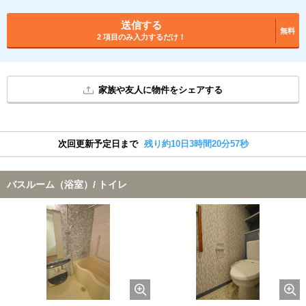
送信する
無料
2 項目のみ入力するだけ！
家族や友人に物件をシェアする
次回更新予定日まで
残り約10日3時間20分56秒
バスルーム（浴室）/ トイレ