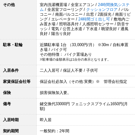
その他
室内洗濯機置場 / 全室エアコン /
24時間換気システ
ム
/ 全居室フローリング /
クッションフロア
/ バル
コニー / 南面バルコニー / 出窓 / 2面採光 / 南面リビ
ング / エレベーター /
24時間ゴミ出し可
/ 敷地内ご
み置き場 / 照明器具付 / 人感照明センサー / 防音サ
ッシ / 電気 / 公営上水道 / 下水道 / 眺望良好 / 通風
良好 / 陽当り良好
駐車・駐輪
近隣駐車場 1台 （33,000円/月） ※30m / 自転車置
き場 / バイク可
その他特徴： バイク置場あり
※駐車場の金額表示は1台分の表示となります。
入居条件
二人入居可 / 保証人不要 / 子供可
家賃保証会社等
保証会社必加入（その他:実費）※ 管理会社指定
保険
損害保険加入要。
備考
鍵交換代33000円 フェニックスプライム1650円(月
額)
入居時期
即入居
契約期間
一般契約：2年間