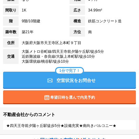
間取り
1K
広さ
34.99m²
階
9階/10階建
構造
鉄筋コンクリート造
築年数
築21年
方位
南
住所
大阪府大阪市天王寺区上本町９丁目
大阪メトロ谷町線/四天王寺前夕陽ケ丘駅/徒歩5分
交通
近鉄難波線・奈良線/大阪上本町駅/徒歩10分
大阪環状線/桃谷駅/徒歩10分
1分で完了！
空室状況をお問合せ
希望日時を選んで内見予約
不動産会社からのコメント
★四天王寺前夕陽ヶ丘駅徒歩5分★設備充実★南向きバルコニー★