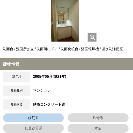
洗面台 / 洗面所独立 / 洗面所にドア / 洗面化粧台 / 浴室乾燥機 / 温水洗浄便座
建物情報
2005年05月(築21年)
築年月
マンション
建物種別
鉄筋コンクリート造
建物構造
鉄筋系
鉄骨系
軽量鉄骨系
木造