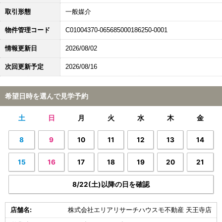
取引形態
一般媒介
物件管理コード
C01004370-065685000186250-0001
情報更新日
2026/08/02
次回更新予定
2026/08/16
希望日時を選んで見学予約
土
日
月
火
水
木
金
8
9
10
11
12
13
14
15
16
17
18
19
20
21
8/22(土)以降の日を確認
店舗名:
株式会社エリアリサーチハウスモ不動産 天王寺店