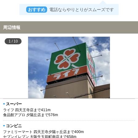
おすすめ
電話ならやりとりがスムーズです
周辺情報
1
/
10
スーパー
ライフ 四天王寺店まで411m
食品館アプロ 夕陽丘店まで576m
コンビニ
ファミリーマート 四天王寺夕陽ヶ丘店まで400m
セブンイレブン 大阪生玉前町南店まで658m