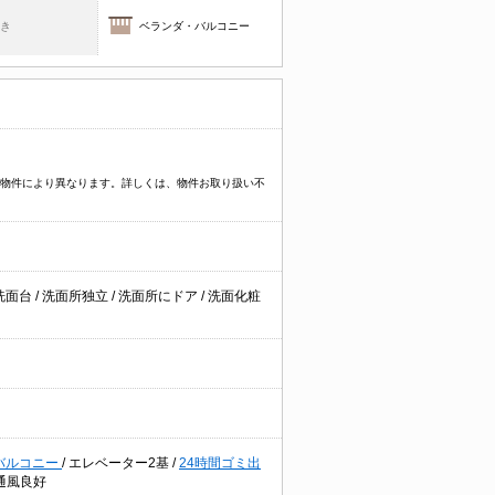
焚き
ベランダ・バルコニー
プなど物件により異なります。詳しくは、物件お取り扱い不
洗面台
/
洗面所独立
/
洗面所にドア
/
洗面化粧
バルコニー
/
エレベーター2基
/
24時間ゴミ出
通風良好