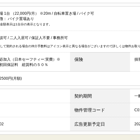
1台 （22,000円/月） ※20m /
自転車置き場
/
バイク可
徴：
バイク置場あり
金額表示は1台分の表示となります。
談可
/
二人入居可
/
保証人不要
/
事務所可
して契約される場合の仲介手数料はアイコン表示と異なる場合がございますので詳しくは物件お取
保険
必加入（日本セーフティー:実費）※
損
初回保証料 総賃料の５０％
500円(月額)
契約期間
一
物件管理コード
C0
広告更新予定日
02
20