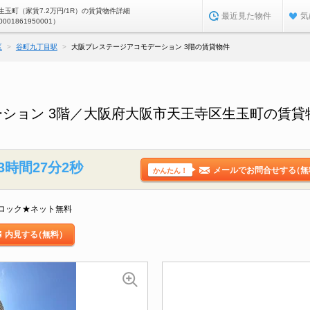
玉町（家賃7.2万円/1R）の賃貸物件詳細
最近見た物件
気
0001861950001）
区
谷町九丁目駅
大阪プレステージアコモデーション 3階の賃貸物件
ション 3階／大阪府大阪市天王寺区生玉町の賃貸
3時間27分1秒
メールでお問合せする
（無
かんたん！
ロック★ネット無料
内見する
（無料）