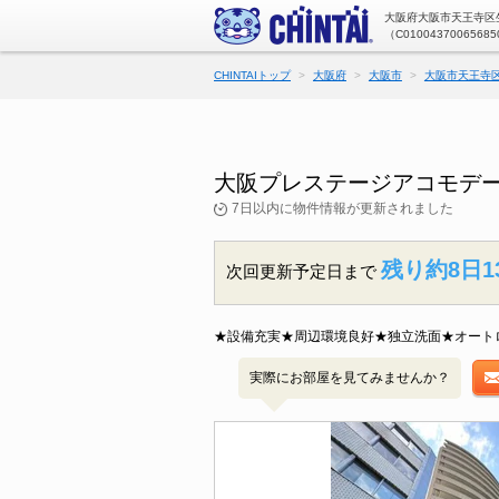
大阪府大阪市天王寺区生
（C01004370065685
CHINTAIトップ
大阪府
大阪市
大阪市天王寺
大阪プレステージアコモデー
7日以内に物件情報が更新されました
残り約8日1
次回更新予定日まで
★設備充実★周辺環境良好★独立洗面★オート
実際にお部屋を見てみませんか？