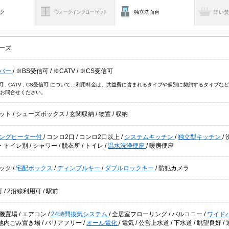
ク
ウォークインクローゼット
独立洗面台
追い
ーズ
バー
/
※BS受信可
/
※CATV
/
※CS受信可
信可 , CATV , CS受信可 について…利用料金は、共益費に含まれるタイプや個別に契約するタイ
お問合せください。
ット
/
シューズボックス
/
玄関収納
/
物置
/
収納
キングヒーター付
/
コンロ2口
/
コンロ2口以上
/
システムキッチン
/
独立型キッチン
/
・トイレ別
/
シャワー
/
脱衣所
/
トイレ
/
温水洗浄便座
/
暖房便座
ック
/
宅配ボックス
/
ディンプルキー
/
ダブルロックキー
/
防犯カメラ
可
/
2沿線利用可
/
駅前
機置場
/
エアコン
/
24時間換気システム
/
全居室フローリング
/
バルコニー
/
ワイド
地内ごみ置き場
/
バリアフリー
/
オール電化
/
電気
/
公営上水道
/
下水道
/
眺望良好
/