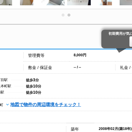
初期費用が気
管理費等
8,000円
敷金 / 保証金
礼金 /
-- / --
3
丁目駅
徒歩
分
10
上本町駅
徒歩
分
10
橋駅
徒歩
分
地図で物件の周辺環境をチェック！
町
築年
2008年02月(築18年)