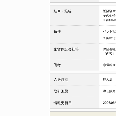
駐車・駐輪
近隣駐車場 
その他特
※駐車場の
条件
ペット相
※事務所と
家賃保証会社等
保証会社
［内容］
備考
水道料金2
入居時期
即入居
取引形態
専任媒介
情報更新日
2026/08/