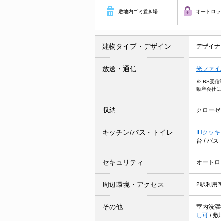
敷地内ゴミ置き場
オートロッ
建物タイプ・デザイン
デザイナ
放送・通信
光ファイ
※ BS受
動産会社に
収納
クローゼ
キッチン/バス・トイレ
IHクッ
台
/
バス
セキュリティ
オートロ
周辺環境・アクセス
2駅利用
その他
室内洗濯
し可
/
敷