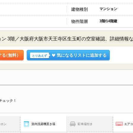
建物種別
マンション
物件階層
3階/14階建
ョン 3階／大阪府大阪市天王寺区生玉町の空室確認、詳細情報
する
（無料）
気になるリストに追加する
とりあえず
チェック！
ーホン
室内洗濯機置き場
駐車場付き
エア