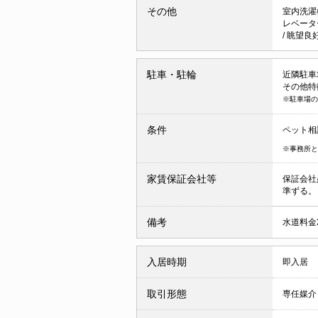
その他
室内洗濯
レベータ
/
眺望良
駐車・駐輪
近隣駐車場 
その他特
※駐車場の
条件
ペット相
※事務所と
家賃保証会社等
保証会社
準ずる。
備考
水道料金2
入居時期
即入居
取引形態
専任媒介