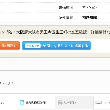
建物種別
マンション
物件階層
3階/14階建
ョン 3階／大阪府大阪市天王寺区生玉町の空室確認、詳細情報
する
（無料）
気になるリストに追加する
とりあえず
チェック！
ーホン
室内洗濯機置き場
駐車場付き
エア