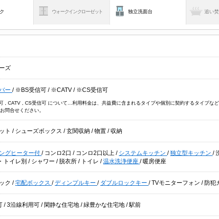
ク
ウォークインクローゼット
独立洗面台
追い
ーズ
バー
/
※BS受信可
/
※CATV
/
※CS受信可
信可 , CATV , CS受信可 について…利用料金は、共益費に含まれるタイプや個別に契約するタイ
お問合せください。
ット
/
シューズボックス
/
玄関収納
/
物置
/
収納
キングヒーター付
/
コンロ2口
/
コンロ2口以上
/
システムキッチン
/
独立型キッチン
/
・トイレ別
/
シャワー
/
脱衣所
/
トイレ
/
温水洗浄便座
/
暖房便座
ック
/
宅配ボックス
/
ディンプルキー
/
ダブルロックキー
/
TVモニターフォン
/
防犯
可
/
3沿線利用可
/
閑静な住宅地
/
緑豊かな住宅地
/
駅前