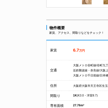
物件概要
家賃、アクセス、間取りなどをチェック！
6.7
家賃
万円
大阪メトロ谷町線/谷町九
交通
近鉄難波線・奈良線/大阪
大阪メトロ千日前線/日本
住所
大阪府大阪市天王寺区生玉
間取り
1K
(K3.0・洋室8.7)
専有面積
27.76m²