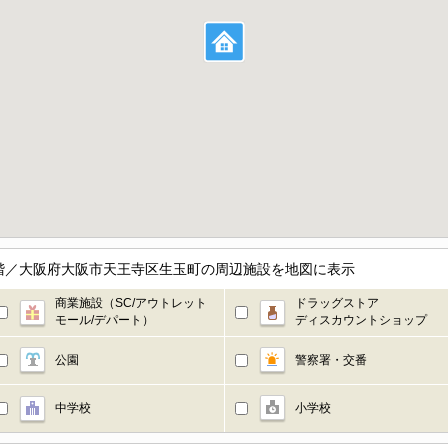
3階／大阪府大阪市天王寺区生玉町の周辺施設を地図に表示
商業施設（SC/アウトレット
ドラッグストア
モール/デパート）
ディスカウントショップ
公園
警察署・交番
中学校
小学校