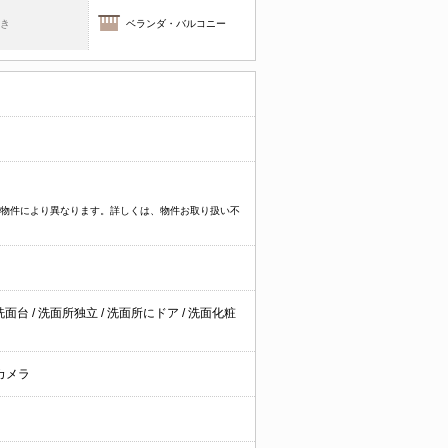
焚き
ベランダ・バルコニー
プなど物件により異なります。詳しくは、物件お取り扱い不
洗面台
/
洗面所独立
/
洗面所にドア
/
洗面化粧
カメラ