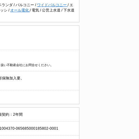
ベランダ
/
バルコニー
/
ワイドバルコニー
/
エ
サッシ
/
オール電化
/
電気
/
公営上水道
/
下水道
り扱い不動産会社にお問合せください。
害保険加入要。
般契約：2年間
1004370-065685000185802-0001