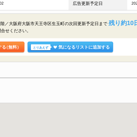
広告更新予定日
02
20
残り約10日
3階／大阪府大阪市天王寺区生玉町の
次回更新予定日まで
問合せください。
する
（無料）
気になるリストに追加する
とりあえず