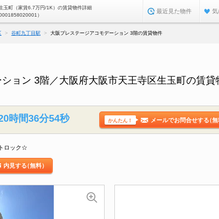
玉町（家賃6.7万円/1K）の賃貸物件詳細
最近見た物件
気
0001858020001）
区
谷町九丁目駅
大阪プレステージアコモデーション 3階の賃貸物件
ション 3階／大阪府大阪市天王寺区生玉町の賃貸
20時間36分53秒
メールでお問合せする
（無
かんたん！
トロック☆
内見する
（無料）