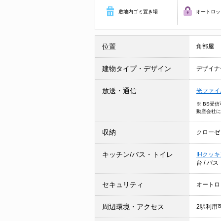
敷地内ゴミ置き場
オートロッ
位置
角部屋
建物タイプ・デザイン
デザイナ
放送・通信
光ファイ
※ BS受
動産会社に
収納
クローゼ
キッチン/バス・トイレ
IHクッ
台
/
バス
セキュリティ
オートロ
周辺環境・アクセス
2駅利用