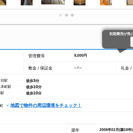
初期費用が気
管理費等
8,000円
敷金 / 保証金
礼金 /
-- / --
3
丁目駅
徒歩
分
10
上本町駅
徒歩
分
10
橋駅
徒歩
分
地図で物件の周辺環境をチェック！
町
築年
2008年02月(築18年)