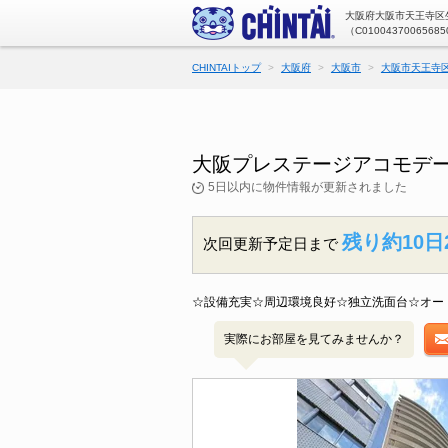
大阪府大阪市天王寺区生
（C01004370065685
CHINTAIトップ
大阪府
大阪市
大阪市天王寺
大阪プレステージアコモデー
5日以内に物件情報が更新されました
残り約10日
次回更新予定日まで
☆設備充実☆周辺環境良好☆独立洗面台☆オー
実際にお部屋を見てみませんか？