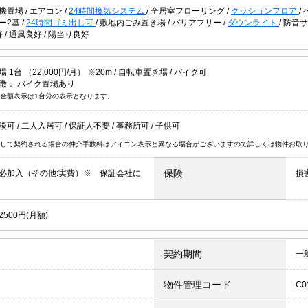
機置場
/
エアコン
/
24時間換気システム
/
全居室フローリング
/
クッションフロア
/
ー2基
/
24時間ゴミ出し可
/
敷地内ごみ置き場
/
バリアフリー
/
ダウンライト
/
防音
好
/
通風良好
/
陽当り良好
1台 （22,000円/月） ※20m /
自転車置き場
/
バイク可
徴：
バイク置場あり
金額表示は1台分の表示となります。
談可
/
二人入居可
/
保証人不要
/
事務所可
/
子供可
して契約される場合の仲介手数料はアイコン表示と異なる場合がございますので詳しくは物件お取
保険
必加入（その他:実費）※ 保証会社に
損
500円(月額)
契約期間
一
物件管理コード
C0