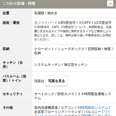
こだわり設備・特徴
位置
高層階 / 南向き
放送・通信
光ファイバー
/ ※BS受信可 / ※CATV / ※CS受信可
※ BS受信可 , CATV , CS受信可 について…利用料金は、共益
費に含まれるタイプや個別に契約するタイプなど物件により
異なります。詳しくは、物件お取り扱い不動産会社にお問合
せください。
収納
クローゼット / シューズボックス / 玄関収納 / 物置 /
収納
キッチン（台
システムキッチン / 独立型キッチン
所）
バスルーム（浴
室）/ トイレ
洗面台
写真を見る
セキュリティ
オートロック / 防犯カメラ / ２４時間緊急通報シス
テム
その他
室内洗濯機置場 / エアコン /
24時間換気システム
/
全居室フローリング / ベランダ / バルコニー /
ワイ
ドバルコニー
/ エレベーター /
24時間ゴミ出し可
/