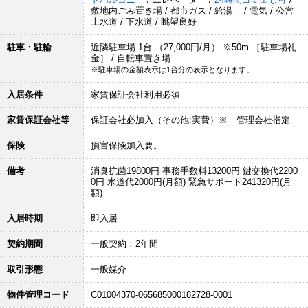
敷地内ごみ置き場 / 都市ガス / 給湯 / 電気 / 公営
上水道 / 下水道 / 眺望良好
駐車・駐輪
近隣駐車場 1台 （27,000円/月） ※50m ［駐車場礼
金］ / 自転車置き場
※駐車場の金額表示は1台分の表示となります。
入居条件
家賃保証会社利用必須
家賃保証会社等
保証会社必加入（その他:実費）※ 管理会社指定
保険
損害保険加入要。
備考
消臭抗菌19800円 事務手数料13200円 鍵交換代2200
0円 水道代2000円(月額) 緊急サポート241320円(月
額)
入居時期
即入居
契約期間
一般契約：2年間
取引形態
一般媒介
物件管理コード
C01004370-065685000182728-0001