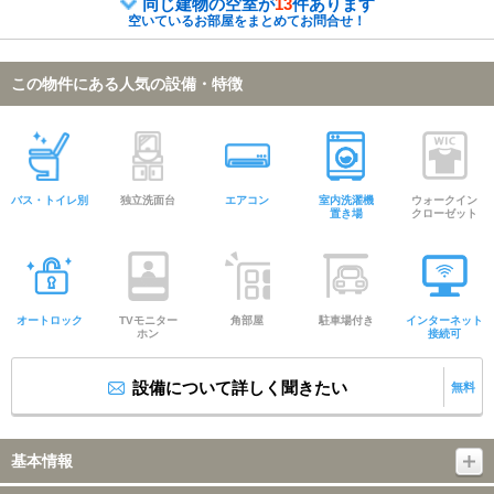
同じ建物の空室が
13
件あります
空いているお部屋をまとめてお問合せ！
この物件にある人気の設備・特徴
バス・トイレ別
独立洗面台
エアコン
室内洗濯機
ウォークイン
置き場
クローゼット
オートロック
TVモニター
角部屋
駐車場付き
インターネット
ホン
接続可
設備について詳しく聞きたい
無料
基本情報