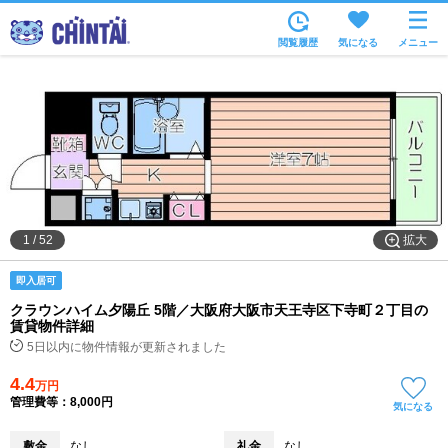
お部屋を探す
閲覧履歴
気になる
メニュー
沿線・駅から
住所から
家賃相場から
通勤通学時間から
物件特集から
拡大
1
/
52
不動産会社から
即入居可
TOP
クラウンハイム夕陽丘 5階／大阪府大阪市天王寺区下寺町２丁目の
賃貸物件詳細
5日以内に物件情報が更新されました
4.4
万円
管理費等：8,000円
気になる
敷金
なし
礼金
なし