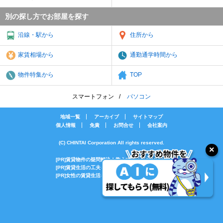
別の探し方でお部屋を探す
沿線・駅から
住所から
家賃相場から
通勤通学時間から
物件特集から
TOP
スマートフォン
パソコン
地域一覧
アーカイブ
サイトマップ
個人情報
免責
お問合せ
会社案内
(C) CHINTAI Corporation All rights reserved.
[PR]賃貸物件の疑問解決！教えてエイブルAGENT
[PR]賃貸生活の工夫を紹介！CHINTAI情報局
[PR]女性の賃貸生活を応援！Woman.CHINTAI