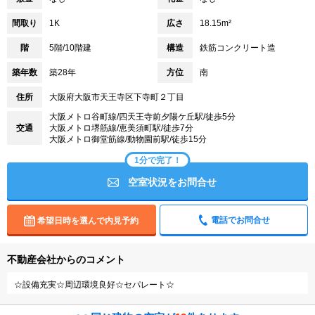
間取り
1K
広さ
18.15m²
階
5階/10階建
構造
鉄筋コンクリート造
築年数
築28年
方位
南
住所
大阪府大阪市天王寺区下寺町２丁目
大阪メトロ谷町線/四天王寺前夕陽ケ丘駅/徒歩5分
交通
大阪メトロ堺筋線/恵美須町駅/徒歩7分
大阪メトロ御堂筋線/動物園前駅/徒歩15分
1分で完了！
空室状況をお問合せ
電話でお問合せ
希望日時を選んで内見予約
不動産会社からのコメント
☆設備充実☆周辺環境良好☆セパレート☆