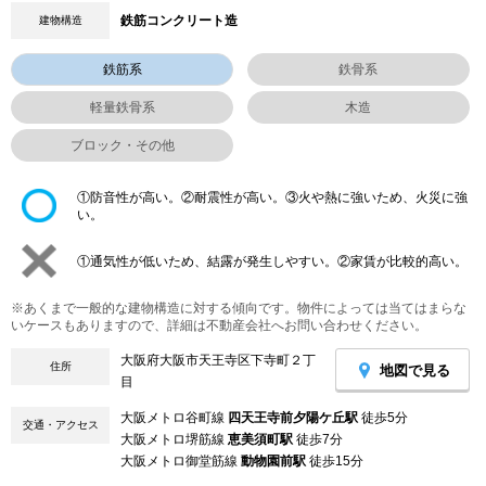
鉄筋コンクリート造
建物構造
鉄筋系
鉄骨系
軽量鉄骨系
木造
ブロック・その他
①防音性が高い。②耐震性が高い。③火や熱に強いため、火災に強
い。
①通気性が低いため、結露が発生しやすい。②家賃が比較的高い。
※あくまで一般的な建物構造に対する傾向です。物件によっては当てはまらな
いケースもありますので、詳細は不動産会社へお問い合わせください。
大阪府大阪市天王寺区下寺町２丁
住所
地図で見る
目
大阪メトロ谷町線
四天王寺前夕陽ケ丘駅
徒歩5分
交通・アクセス
大阪メトロ堺筋線
恵美須町駅
徒歩7分
大阪メトロ御堂筋線
動物園前駅
徒歩15分